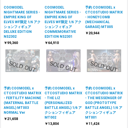
COOMODEL
COOMODEL
予約 COOMODEL x
NIGHTMARE SERIES -
NIGHTMARE SERIES -
CTCOSTUDIO MATRIX
EMPIRE KING OF
EMPIRE KING OF
- HONEYCOMB
ELVES WF限定 1/6 アク
ELVES WF限定 1/6 アク
(MECHANICAL
ションフィギュア
ションフィギュア
GARAGE) MT005
DELUXE EDITION
COMMEMORATIVE
￥20,944
NS2302
EDITION NS2301
￥99,360
￥64,910
予約 COOMODEL x
予約 COOMODEL x
予約 COOMODEL x
CTCOSTUDIO MATRIX
CTCOSTUDIO MATRIX
CTCOSTUDIO MATRIX
- FERTILITY MACHINE
- THE LIZ
- THE MESSENGER OF
(MATERNAL BATTLE
(PERSONALIZED
GOD (PROTOTYPE
ANGEL) MT003
BATTLE ANGEL) 1/6 ア
BATTLE ANGEL) 1/6 ア
NORMAL Ver
クションフィギュア
クションフィギュア
MT002
MT001
￥21,658
￥13,804
￥11,424