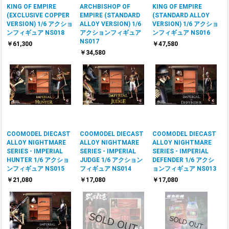
KING OF EMPIRE
ARCHBISHOP OF
KING OF EMPIRE
(EXCLUSIVE COPPER
EMPIRE (STANDARD
(STANDARD ALLOY
VERSION) 1/6 アクショ
ALLOY VERSION) 1/6
VERSION) 1/6 アクショ
ンフィギュア NS018
アクションフィギュア
ンフィギュア NS016
NS017
￥61,300
￥47,580
￥34,580
COOMODEL DIECAST
COOMODEL DIECAST
COOMODEL DIECAST
ALLOY NIGHTMARE
ALLOY NIGHTMARE
ALLOY NIGHTMARE
SERIES - IMPERIAL
SERIES - IMPERIAL
SERIES - IMPERIAL
HUNTER 1/6 アクショ
JUDGE 1/6 アクション
DEFENDER 1/6 アクシ
ンフィギュア NS015
フィギュア NS014
ョンフィギュア NS013
￥21,080
￥17,080
￥17,080