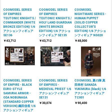
COOMODEL SERIES
COOMODEL SERIES
COOMODEL
OF EMPIRES
OF EMPIRES
NIGHTMARE SERIES -
TEUTONIC KNIGHTS /
TEUTONIC KNIGHTS /
HUMAN PUPPET
COMMANDER (WHITE
HOLY LAND GUARDIAN
(SOLID COPPER
BRONZE EDITION) 1/6
(WHITE BRONZE
COLLECTOR'S
アクションフィギュア
EDITION) 1/6 アクショ
EDITION) 1/6 アクショ
SE136
ンフィギュア SE135
ンフィギュア NS020
￥43,712
￥43,712
￥48,000
COOMODEL SERIES
COOMODEL SERIES
COOMODEL 夏の陣 真
OF EMPIRE - BLACK
OF EMPIRES -
田幸村 SANADA
EURO-STYLE
MEDIEVAL PRIEST 1/6
YUKIMURA (black) 1/6
SAMURAI ARMOR -
アクションフィギュア
アクションフィギュア
ODA NOBUNAGA
SE131
TC001
(STANDARD COPPER
￥30,074
￥90,400
VERSION) 織田信長 1/6
アクションフィギュア