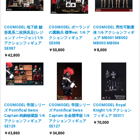
COOMODEL 地下鉄 鯱
COOMODEL ポーランド
COOMODEL 男性可動素
形黒系二枚胴具足(レジ
の翼騎兵 標準ver. 1/6 ア
体 1/6 アクションフィギ
ェンド バージョン) 1/6
クションフィギュア
ュア MB001 MB002
アクションフィギュア
SE098
MB003 MB004
SE087
￥50,800
￥8,000
￥42,800
COOMODEL 帝国シリー
COOMODEL 帝国シリー
COOMODEL Royal
ズ Pontifical Swiss
ズ Pontifical Swiss
Knight 1/6 アクション
Captain 純銅秘蔵版 1/6
Captain 合金標準版 1/6
フィギュア SE011
アクションフィギュア
アクションフィギュア
￥70,000
SE129
SE127
￥43,860
￥34,860