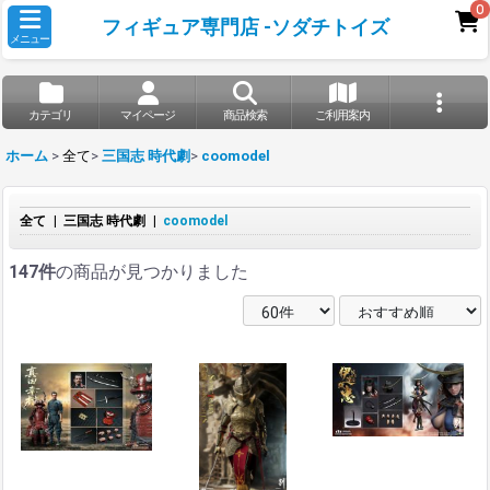
0
フィギュア専門店 -ソダチトイズ
メニュー
カテゴリ
マイページ
商品検索
ご利用案内
ホーム
>
全て
>
三国志 時代劇
>
coomodel
全て
|
三国志 時代劇
|
coomodel
147件
の商品が見つかりました