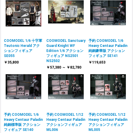
COOMODEL 1/6 十字軍
COOMODEL Sanctuary
予約 COOMODEL 1/6
Teutonic Herald アク
Guard Knight WF
Heavy Centaur Paladin
ションフィギュア
Edition 1/6 アクション
純銅豪華版 アクション
SE055
フィギュア NS2501
フィギュア SE141
NS2502
￥35,800
￥119,653
￥57,380 ～ ￥82,780
予約 COOMODEL 1/6
予約 COOMODEL 1/12
予約 COOMODEL 1/12
Heavy Centaur Paladin
Heavy Centaur Paladin
Heavy Centaur Paladin
純銅標準版 アクション
アクションフィギュア
アクションフィギュア
フィギュア SE140
ML006
ML005