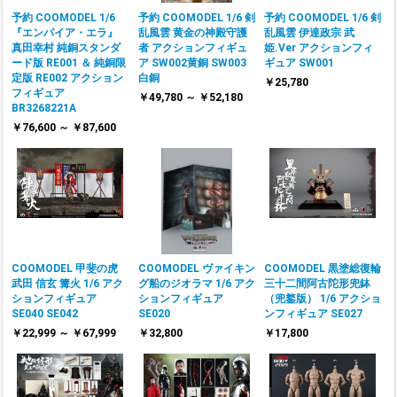
予約 COOMODEL 1/6
予約 COOMODEL 1/6 剣
予約 COOMODEL 1/6 剣
『エンパイア・エラ』
乱風雲 黄金の神殿守護
乱風雲 伊達政宗 武
真田幸村 純銅スタンダ
者 アクションフィギュ
姫.Ver アクションフィ
ード版 RE001 ＆ 純銅限
ア SW002黄銅 SW003
ギュア SW001
定版 RE002 アクション
白銅
￥25,780
フィギュア
￥49,780 ～ ￥52,180
BR3268221A
￥76,600 ～ ￥87,600
COOMODEL 甲斐の虎
COOMODEL ヴァイキン
COOMODEL 黒塗総復輪
武田 信玄 篝火 1/6 アク
グ船のジオラマ 1/6 アク
三十二間阿古陀形兜鉢
ションフィギュア
ションフィギュア
（兜鍪版） 1/6 アクショ
SE040 SE042
SE020
ンフィギュア SE027
￥22,999 ～ ￥67,999
￥32,800
￥17,800