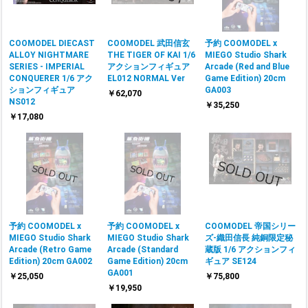
COOMODEL DIECAST
COOMODEL 武田信玄
予約 COOMODEL x
ALLOY NIGHTMARE
THE TIGER OF KAI 1/6
MIEGO Studio Shark
SERIES - IMPERIAL
アクションフィギュア
Arcade (Red and Blue
CONQUERER 1/6 アク
EL012 NORMAL Ver
Game Edition) 20cm
ションフィギュア
GA003
￥62,070
NS012
￥35,250
￥17,080
予約 COOMODEL x
予約 COOMODEL x
COOMODEL 帝国シリー
MIEGO Studio Shark
MIEGO Studio Shark
ズ-織田信長 純銅限定秘
Arcade (Retro Game
Arcade (Standard
蔵版 1/6 アクションフィ
Edition) 20cm GA002
Game Edition) 20cm
ギュア SE124
GA001
￥25,050
￥75,800
￥19,950