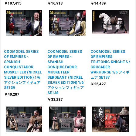
￥107,415
￥16,913
￥14,439
COOMODEL SERIES
COOMODEL SERIES
COOMODEL SERIES
OF EMPIRES -
OF EMPIRES -
OF EMPIRES
SPANISH
SPANISH
TEUTONIC KNIGHTS /
CONQUISTADOR
CONQUISTADOR
CRUSADER
MUSKETEER (NICKEL
MUSKETEER
WARHORSE 1/6 フィギ
SILVER EDITION) 1/6
SERGEANT (NICKEL
ュア SE137
アクションフィギュア
SILVER EDITION) 1/6
￥25,427
SE139
アクションフィギュア
SE138
￥40,287
￥33,287