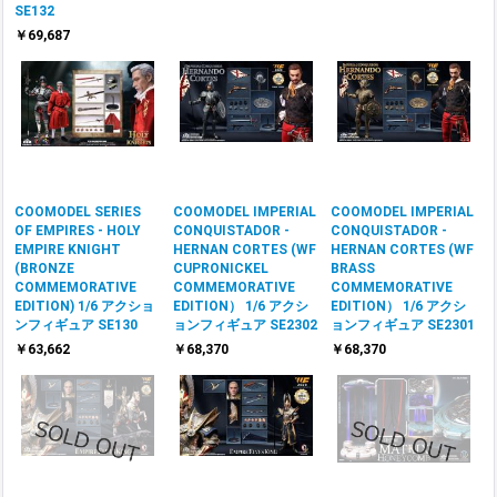
SE132
￥69,687
COOMODEL SERIES
COOMODEL IMPERIAL
COOMODEL IMPERIAL
OF EMPIRES - HOLY
CONQUISTADOR -
CONQUISTADOR -
EMPIRE KNIGHT
HERNAN CORTES (WF
HERNAN CORTES (WF
(BRONZE
CUPRONICKEL
BRASS
COMMEMORATIVE
COMMEMORATIVE
COMMEMORATIVE
EDITION) 1/6 アクショ
EDITION） 1/6 アクシ
EDITION） 1/6 アクシ
ンフィギュア SE130
ョンフィギュア SE2302
ョンフィギュア SE2301
￥63,662
￥68,370
￥68,370