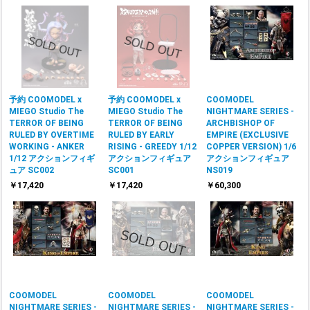
予約 COOMODEL x
予約 COOMODEL x
COOMODEL
MIEGO Studio The
MIEGO Studio The
NIGHTMARE SERIES -
TERROR OF BEING
TERROR OF BEING
ARCHBISHOP OF
RULED BY OVERTIME
RULED BY EARLY
EMPIRE (EXCLUSIVE
WORKING - ANKER
RISING - GREEDY 1/12
COPPER VERSION) 1/6
1/12 アクションフィギ
アクションフィギュア
アクションフィギュア
ュア SC002
SC001
NS019
￥17,420
￥17,420
￥60,300
COOMODEL
COOMODEL
COOMODEL
NIGHTMARE SERIES -
NIGHTMARE SERIES -
NIGHTMARE SERIES -