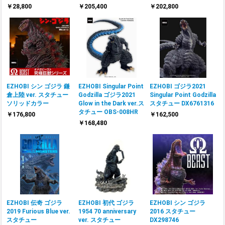
￥28,800
￥205,400
￥202,800
EZHOBI シン ゴジラ 鎌
EZHOBI Singular Point
EZHOBI ゴジラ2021
倉上陸 ver. スタチュー
Godzilla ゴジラ2021
Singular Point Godzilla
ソリッドカラー
Glow in the Dark ver.ス
スタチュー DX6761316
タチュー OBS-008HR
￥176,800
￥162,500
￥168,480
EZHOBI 伝奇 ゴジラ
EZHOBI 初代 ゴジラ
EZHOBI シン ゴジラ
2019 Furious Blue ver.
1954 70 anniversary
2016 スタチュー
スタチュー
ver. スタチュー
DX298746