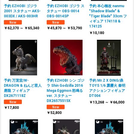
予約 EZHOBI ゴジラ
予約 EZHOBI ゴジラ ス
予約 本心楠改 nanmu
2001 スタチュー AKS-
タチュー OBS-0014
"Shadow Blade" &
003DX / AKS-003HR
OBS-0014SP
"Tiger Blade" 33cm フ
ィギュア 174118 &
174125
￥62,370 ～ ￥65,340
￥45,870 ～ ￥53,790
￥10,180
予約 万茏堂/W-
予約 EZHOBI シン ゴジ
予約 Mr.Z X DING/鼎
DRAGON & ねんど星人
ラ Shin Godzilla 2016
TOYS 1/6 霹靂火 秦明
應龍 フィギュア
Mega Eggmon 怒鳴る
アクションフィギュア
DX2671118Z
ver. スタチュー
DT004
DX26575515X
￥13,268 ～ ￥66,000
￥17,800
￥52,800