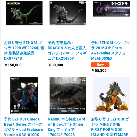
お取り寄せ EZHOBI ゴ
予約 万茏堂/W-
予約 EZHOBI シン ゴジ
ジラ 1998 WF2026冬 素
DRAGON & ねんど星人
ラ 2016 4th Form
体 塗装済み完成品
ゴジラ（2001） フィギ
Awakening スタチュー
DX87724B
ュア DX25486V
MEM-003EX
￥158,800
￥38,800
￥55,800
予約 EZHOBI Omega
Nanmu 本心楠改 Lord
お取り寄せ EZHOBI ゴ
Beast Series スペース
of Blood/The Omen
ジラ MINUS ONE
ゴジラ – Led Exclusive
King フィギュア
FIRST FORM ODO
Version OBS-010DX
170004/170028
ISLAND NIGHTMARE