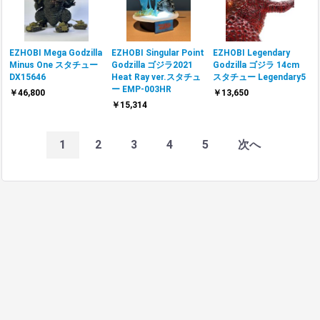
EZHOBI Mega Godzilla
EZHOBI Singular Point
EZHOBI Legendary
Minus One スタチュー
Godzilla ゴジラ2021
Godzilla ゴジラ 14cm
DX15646
Heat Ray ver.スタチュ
スタチュー Legendary5
ー EMP-003HR
￥46,800
￥13,650
￥15,314
1
2
3
4
5
次へ