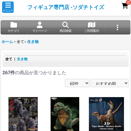
0
フィギュア専門店 -ソダチトイズ
メニュー
カテゴリ
マイページ
商品検索
ご利用案内
ホーム
>
全て
>
生き物
全て
|
生き物
267件
の商品が見つかりました