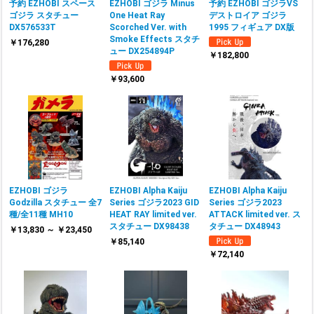
予約 EZHOBI スペース
EZHOBI ゴジラ Minus
予約 EZHOBI ゴジラVS
ゴジラ スタチュー
One Heat Ray
デストロイア ゴジラ
DX576533T
Scorched Ver. with
1995 フィギュア DX版
Smoke Effects スタチ
￥176,280
ュー DX254894P
￥182,800
￥93,600
EZHOBI ゴジラ
EZHOBI Alpha Kaiju
EZHOBI Alpha Kaiju
Godzilla スタチュー 全7
Series ゴジラ2023 GID
Series ゴジラ2023
種/全11種 MH10
HEAT RAY limited ver.
ATTACK limited ver. ス
スタチュー DX98438
タチュー DX48943
￥13,830 ～ ￥23,450
￥85,140
￥72,140