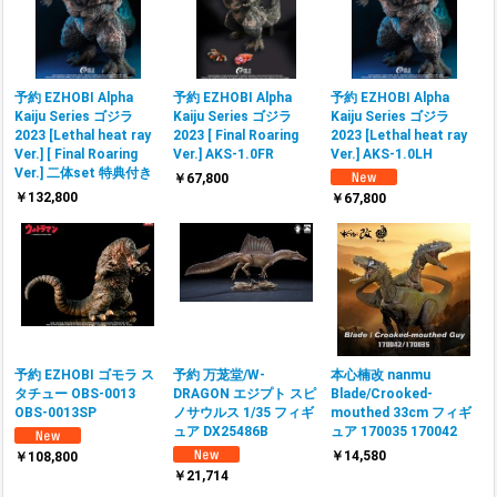
予約 EZHOBI Alpha
予約 EZHOBI Alpha
予約 EZHOBI Alpha
Kaiju Series ゴジラ
Kaiju Series ゴジラ
Kaiju Series ゴジラ
2023 [Lethal heat ray
2023 [ Final Roaring
2023 [Lethal heat ray
Ver.] [ Final Roaring
Ver.] AKS-1.0FR
Ver.] AKS-1.0LH
Ver.] 二体set 特典付き
￥67,800
￥132,800
￥67,800
予約 EZHOBI ゴモラ ス
予約 万茏堂/W-
本心楠改 nanmu
タチュー OBS-0013
DRAGON エジプト スピ
Blade/Crooked-
OBS-0013SP
ノサウルス 1/35 フィギ
mouthed 33cm フィギ
ュア DX25486B
ュア 170035 170042
￥14,580
￥108,800
￥21,714