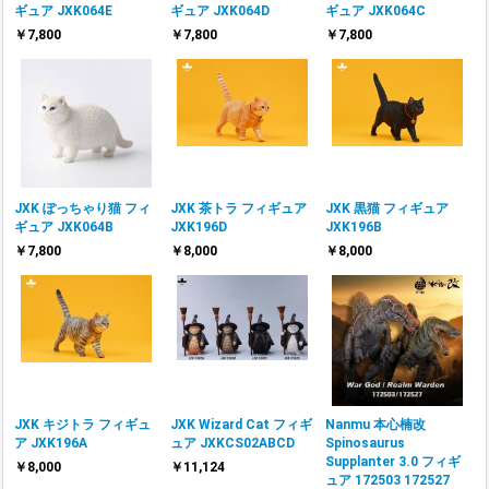
ギュア JXK064E
ギュア JXK064D
ギュア JXK064C
￥7,800
￥7,800
￥7,800
JXK ぽっちゃり猫 フィ
JXK 茶トラ フィギュア
JXK 黒猫 フィギュア
ギュア JXK064B
JXK196D
JXK196B
￥7,800
￥8,000
￥8,000
JXK キジトラ フィギュ
JXK Wizard Cat フィギ
Nanmu 本心楠改
ア JXK196A
ュア JXKCS02ABCD
Spinosaurus
Supplanter 3.0 フィギ
￥8,000
￥11,124
ュア 172503 172527