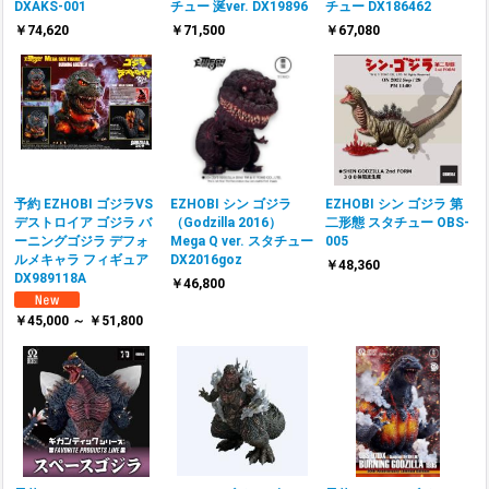
DXAKS-001
チュー 涎ver. DX19896
チュー DX186462
￥74,620
￥71,500
￥67,080
予約 EZHOBI ゴジラVS
EZHOBI シン ゴジラ
EZHOBI シン ゴジラ 第
デストロイア ゴジラ バ
（Godzilla 2016）
二形態 スタチュー OBS-
ーニングゴジラ デフォ
Mega Q ver. スタチュー
005
ルメキャラ フィギュア
DX2016goz
￥48,360
DX989118A
￥46,800
￥45,000 ～ ￥51,800