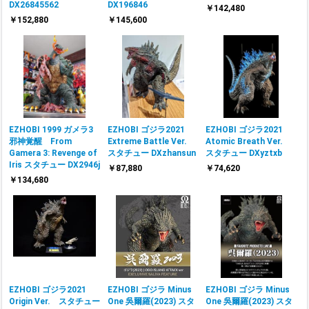
DX26845562
DX196846
￥142,480
￥152,880
￥145,600
EZHOBI 1999 ガメラ3
EZHOBI ゴジラ2021
EZHOBI ゴジラ2021
邪神覚醒 From
Extreme Battle Ver.
Atomic Breath Ver.
Gamera 3: Revenge of
スタチュー DXzhansun
スタチュー DXyztxb
Iris スタチュー DX2946j
￥87,880
￥74,620
￥134,680
EZHOBI ゴジラ2021
EZHOBI ゴジラ Minus
EZHOBI ゴジラ Minus
Origin Ver. スタチュー
One 吳爾羅(2023) スタ
One 吳爾羅(2023) スタ