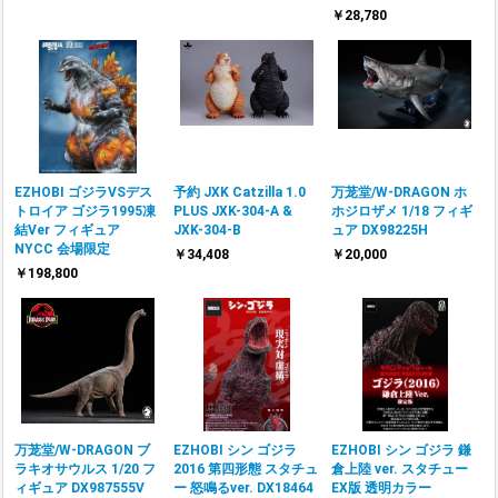
￥28,780
EZHOBI ゴジラVSデス
予約 JXK Catzilla 1.0
万茏堂/W-DRAGON ホ
トロイア ゴジラ1995凍
PLUS JXK-304-A &
ホジロザメ 1/18 フィギ
結Ver フィギュア
JXK-304-B
ュア DX98225H
NYCC 会場限定
￥34,408
￥20,000
￥198,800
万茏堂/W-DRAGON ブ
EZHOBI シン ゴジラ
EZHOBI シン ゴジラ 鎌
ラキオサウルス 1/20 フ
2016 第四形態 スタチュ
倉上陸 ver. スタチュー
ィギュア DX987555V
ー 怒鳴るver. DX18464
EX版 透明カラー