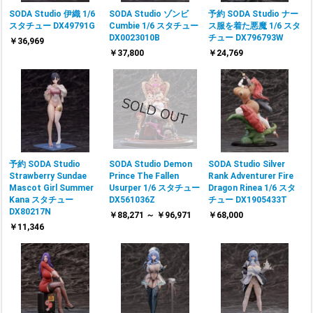
SODA Studio 伊織 1/6
SODA Studio ゾンビ
予約 SODA Studio ナー
スタチュー DX49791G
Cumbie 1/6 スタチュー
ス服を着た悪魔 1/6 スタ
DX0023010B
チュー DX796793W
￥36,969
￥37,800
￥24,769
予約 SODA Studio
SODA Studio Demon
SODA Studio Silver
Strawberry Sundae
Prince The Fallen
Rank Adventurer Fire
Mascot Girl Summer
Usurper 1/6 スタチュー
Dragon Rinea 1/6 スタ
Kana スタチュー
DX561036Z
チュー DX1905433T
DX80217N
￥88,271 ～ ￥96,971
￥68,000
￥11,346