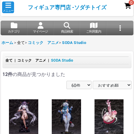
0
フィギュア専門店 -ソダチトイズ
メニュー
カテゴリ
マイページ
商品検索
ご利用案内
ホーム
>
全て
>
コミック アニメ
>
SODA Studio
全て
|
コミック アニメ
|
SODA Studio
12件
の商品が見つかりました