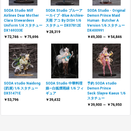
SODA Studio Milf
SODA Studio ブルーア
SODA Studio - Original
Airlines Dear Mother
ーカイブ -Blue Archive-
Demon Prince Maid
Clara Stewardess
天雨 アコ By DISH 1/6
Human ‧ Butcher A
Uniform 1/4 スタチュー
スタチュー DX07812E
Version 1/6 スタチュー
DX169333E
DX400991
￥28,319
￥72,746 ～ ￥75,696
￥49,300 ～ ￥54,846
SODA studio Naidong
SODA Studio 中華料理
予約 SODA studio
(奶凍) 1/6 スタチュー
娘―白狐煙雨緑 1/6 フィ
Demon Prince
DX51471E
ギュア
Seck·Slayve·Kaeus 1/6
スタチュー
￥53,796
￥39,432
￥39,900 ～ ￥76,950