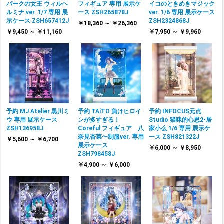
パークの女王 ウィルヘ
フィギュア 専用 展示ケ
イコのときめきマジック
ルミナ ver. 1/7 専用 展
ース ZSH265878J
ver. 1/6 専用 展示ケース
示ケース ZSH657412J
ZSH2324868J
￥18,360 ～ ￥26,360
￥9,450 ～ ￥11,160
￥7,950 ～ ￥9,960
予約 MJ Atelier 黒川ミ
予約 TAiTO 負けヒロイ
予約 INFOCUS元点
ウ 専用 展示ケース
ンが多すぎる！
Studio 猫咪的心思2-居
ZSH136958J
Coreful フィギュア 八
家小么 1/6 専用 展示ケ
奈見杏菜〜制服ver. 専用
ース ZSH821322J
￥5,600 ～ ￥6,700
展示ケース
￥6,000 ～ ￥8,950
ZSH798458J
￥4,900 ～ ￥6,000