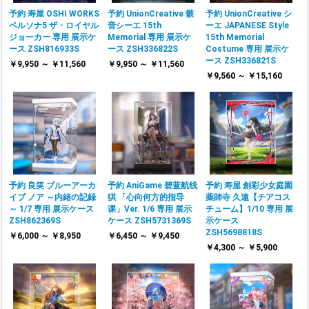
予約 寿屋 OSHI WORKS
予約 UnionCreative 骸
予約 UnionCreative シ
ペルソナ5 ザ・ロイヤル
音シーエ 15th
ーエ JAPANESE Style
ジョーカー 専用 展示ケ
Memorial 専用 展示ケ
15th Memorial
ース ZSH816933S
ース ZSH336822S
Costume 専用 展示ケ
ース ZSH336821S
￥9,950 ～ ￥11,560
￥9,950 ～ ￥11,560
￥9,560 ～ ￥15,160
予約 良笑 ブルーアーカ
予約 AniGame 碧蓝航线
予約 寿屋 創彩少女庭園
イブ ノア ～内緒の記録
猉 「心向何方的指导
薬師寺 久遠【チアコス
～ 1/7 専用 展示ケース
课」Ver. 1/6 専用 展示
チューム】1/10 専用 展
ZSH862369S
ケース ZSH5731369S
示ケース
ZSH5698818S
￥6,000 ～ ￥8,950
￥6,450 ～ ￥9,450
￥4,300 ～ ￥5,900