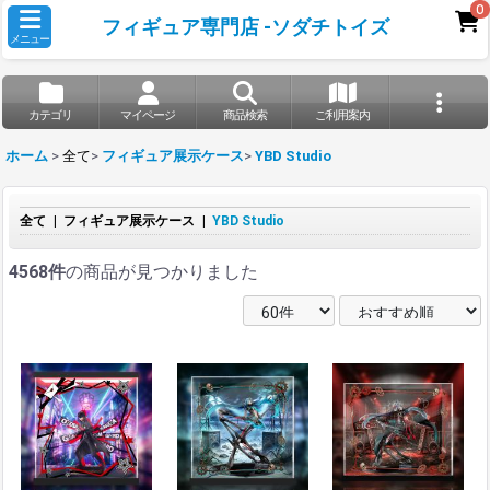
0
フィギュア専門店 -ソダチトイズ
メニュー
カテゴリ
マイページ
商品検索
ご利用案内
ホーム
>
全て
>
フィギュア展示ケース
>
YBD Studio
全て
|
フィギュア展示ケース
|
YBD Studio
4568件
の商品が見つかりました