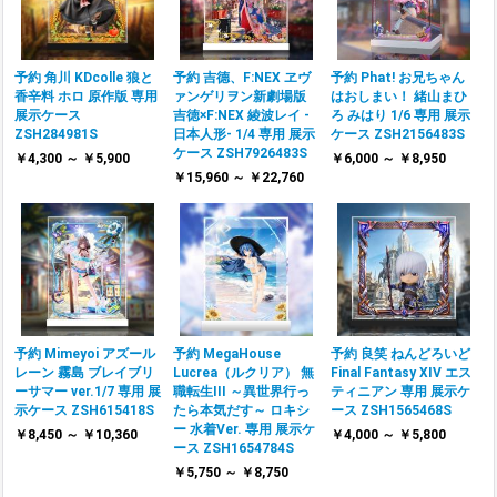
予約 角川 KDcolle 狼と
予約 吉德、F:NEX ヱヴ
予約 Phat! お兄ちゃん
香辛料 ホロ 原作版 専用
ァンゲリヲン新劇場版
はおしまい！ 緒山まひ
展示ケース
吉徳×F:NEX 綾波レイ -
ろ みはり 1/6 専用 展示
ZSH284981S
日本人形- 1/4 専用 展示
ケース ZSH2156483S
ケース ZSH7926483S
￥4,300 ～ ￥5,900
￥6,000 ～ ￥8,950
￥15,960 ～ ￥22,760
予約 Mimeyoi アズール
予約 MegaHouse
予約 良笑 ねんどろいど
レーン 霧島 ブレイブリ
Lucrea（ルクリア） 無
Final Fantasy XIV エス
ーサマー ver.1/7 専用 展
職転生III ～異世界行っ
ティニアン 専用 展示ケ
示ケース ZSH615418S
たら本気だす～ ロキシ
ース ZSH1565468S
ー 水着Ver. 専用 展示ケ
￥8,450 ～ ￥10,360
￥4,000 ～ ￥5,800
ース ZSH1654784S
￥5,750 ～ ￥8,750