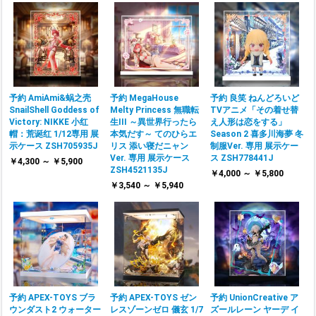
予約 AmiAmi&蜗之壳
予約 MegaHouse
予約 良笑 ねんどろいど
SnailShell Goddess of
Melty Princess 無職転
TVアニメ「その着せ替
Victory: NIKKE 小红
生III ～異世界行ったら
え人形は恋をする」
帽：荒诞红 1/12専用 展
本気だす～ てのひらエ
Season 2 喜多川海夢 冬
示ケース ZSH705935J
リス 添い寝だニャン
制服Ver. 専用 展示ケー
Ver. 専用 展示ケース
ス ZSH778441J
￥4,300 ～ ￥5,900
ZSH4521135J
￥4,000 ～ ￥5,800
￥3,540 ～ ￥5,940
予約 APEX-TOYS ブラ
予約 APEX-TOYS ゼン
予約 UnionCreative ア
ウンダスト2 ウォーター
レスゾーンゼロ 儀玄 1/7
ズールレーン ヤーデ イ