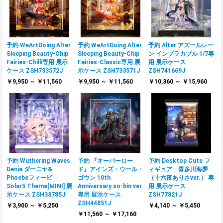
予約 WeArtDoing Alter
予約 WeArtDoing Alter
予約 Alter アズールレー
Sleeping Beauty-Chip
Sleeping Beauty-Chip
ン インプラカブル 1/7専
Fairies-Chilli専用 展示
Fairies-Classic専用 展
用 展示ケース
ケース ZSH733572J
示ケース ZSH733571J
ZSH741669J
￥9,950 ～ ￥11,560
￥9,950 ～ ￥11,560
￥10,360 ～ ￥15,960
予約 Wuthering Waves
予約 『オーバーロー
予約 Desktop Cute フ
Denia ダーニヤ&
ド』アインズ・ウール・
ィギュア 喜多川海夢
Phoebeフィービ
ゴウン 10th
（十六夜ありさver.） 専
Solar5 Theme[MINI] 展
Anniversary so-bin ver.
用 展示ケース
示ケース ZSH33785J
専用 展示ケース
ZSH77821J
ZSH44851J
￥3,900 ～ ￥5,250
￥4,140 ～ ￥5,450
￥11,560 ～ ￥17,160