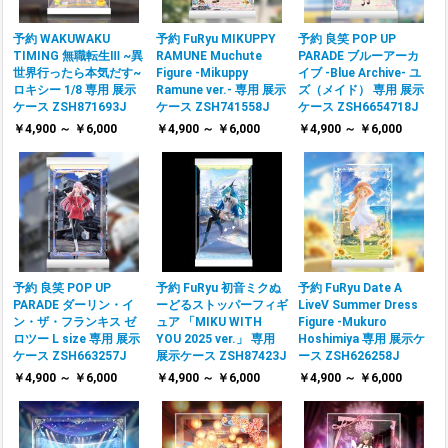
予約 WAKUWAKU
予約 FuRyu MIKUPPY
予約 良笑 POP UP
TIMING 無職転生Ⅲ ~異
RAMUNE Muchute
PARADE ブルーアーカ
世界行ったら本気だす~
Figure -Mikuppy
イブ -Blue Archive- ユ
ロキシー 1/8 専用 展示
Ramune ver.- 専用 展示
ズ（メイド） 専用 展示
ケース ZSH871693J
ケース ZSH741558J
ケース ZSH6654718J
￥4,900 ～ ￥6,000
￥4,900 ～ ￥6,000
￥4,900 ～ ￥6,000
予約 良笑 POP UP
予約 FuRyu 初音ミクぬ
予約 FuRyu Date A
PARADE ダーリン・イ
ーどるストッパーフィギ
LiveⅤ Summer Dress
ン・ザ・フランキス ゼ
ュア 「MIKU WITH
Figure -Mukuro
ロツー L size 専用 展示
YOU 2025 ver.」 専用
Hoshimiya 専用 展示ケ
ケース ZSH663257J
展示ケース ZSH87423J
ース ZSH626258J
￥4,900 ～ ￥6,000
￥4,900 ～ ￥6,000
￥4,900 ～ ￥6,000