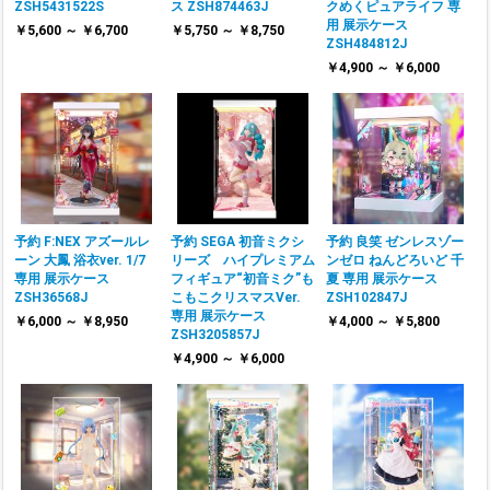
ZSH5431522S
ス ZSH874463J
クめくピュアライフ 専
用 展示ケース
￥5,600 ～ ￥6,700
￥5,750 ～ ￥8,750
ZSH484812J
￥4,900 ～ ￥6,000
予約 F:NEX アズールレ
予約 SEGA 初音ミクシ
予約 良笑 ゼンレスゾー
ーン 大鳳 浴衣ver. 1/7
リーズ ハイプレミアム
ンゼロ ねんどろいど 千
専用 展示ケース
フィギュア“初音ミク”も
夏 専用 展示ケース
ZSH36568J
こもこクリスマスVer.
ZSH102847J
専用 展示ケース
￥6,000 ～ ￥8,950
￥4,000 ～ ￥5,800
ZSH3205857J
￥4,900 ～ ￥6,000