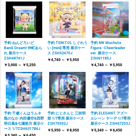
予約 ねんどろいど
予約 TENITOL しぐれう
予約 MK Muchute
BanG Dream! 仲町あら
い [mini] 専用 展示ケー
Figure -Cheerleader
れ 展示ケース
ス ZSH52475J
ver. 展示ケース
ZSH48741J
ZSH61185J
￥4,740 ～ ￥5,950
￥3,900 ～ ￥5,250
￥4,740 ～ ￥5,950
予約 千歳くんはラムネ
予約 にじさんじ 三枝明
予約 ELEGANT アズー
瓶のなか 内田優空&西野
那 1/7専用 展示ケース
ルレーン ヤーデ 1/7専用
明日風&七瀬悠月 展示ケ
ZSH75592J
展示ケース ZSH67253J
ース 1/7ZSH631784J
￥5,950 ～ ￥8,950
￥5,340 ～ ￥6,450
￥5,340 ～ ￥6,450