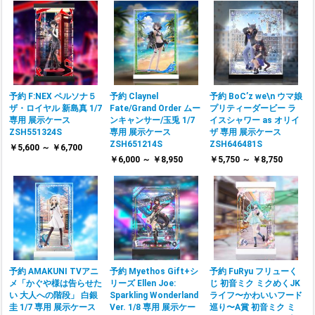
予約 F:NEX ペルソナ５
予約 Claynel
予約 BoC’z we\n ウマ娘
ザ・ロイヤル 新島真 1/7
Fate/Grand Order ムー
プリティーダービー ラ
専用 展示ケース
ンキャンサー/玉兎 1/7
イスシャワー as オリイ
ZSH551324S
専用 展示ケース
ザ 専用 展示ケース
ZSH651214S
ZSH646481S
￥5,600 ～ ￥6,700
￥6,000 ～ ￥8,950
￥5,750 ～ ￥8,750
予約 AMAKUNI TVアニ
予約 Myethos Gift+シ
予約 FuRyu フリューく
メ「かぐや様は告らせた
リーズ Ellen Joe:
じ 初音ミク ミクめくJK
い 大人への階段」 白銀
Sparkling Wonderland
ライフ〜かわいいフード
圭 1/7 専用 展示ケース
Ver. 1/8 専用 展示ケー
巡り〜A賞 初音ミク ミ