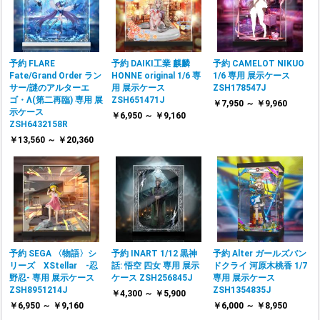
予約 FLARE
予約 DAIKI工業 麒麟
予約 CAMELOT NIKUO
Fate/Grand Order ラン
HONNE original 1/6 専
1/6 専用 展示ケース
サー/謎のアルターエ
用 展示ケース
ZSH178547J
ゴ・Λ(第二再臨) 専用 展
ZSH651471J
￥7,950 ～ ￥9,960
示ケース
￥6,950 ～ ￥9,160
ZSH6432158R
￥13,560 ～ ￥20,360
予約 SEGA 〈物語〉シ
予約 INART 1/12 黒神
予約 Alter ガールズバン
リーズ XStellar ‐忍
話: 悟空 四女 専用 展示
ドクライ 河原木桃香 1/7
野忍‐ 専用 展示ケース
ケース ZSH256845J
専用 展示ケース
ZSH8951214J
ZSH1354835J
￥4,300 ～ ￥5,900
￥6,950 ～ ￥9,160
￥6,000 ～ ￥8,950