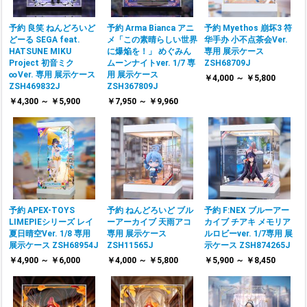
予約 良笑 ねんどろいど
予約 Arma Bianca アニ
予約 Myethos 崩坏3 符
どーる SEGA feat.
メ「この素晴らしい世界
华手办 小不点茶会Ver.
HATSUNE MIKU
に爆焔を！」 めぐみん
専用 展示ケース
Project 初音ミク
ムーンナイトver. 1/7 専
ZSH68709J
∞Ver. 専用 展示ケース
用 展示ケース
￥4,000 ～ ￥5,800
ZSH469832J
ZSH367809J
￥4,300 ～ ￥5,900
￥7,950 ～ ￥9,960
予約 APEX-TOYS
予約 ねんどろいど ブル
予約 F:NEX ブルーアー
LIMEPIEシリーズ レイ
ーアーカイブ 天雨アコ
カイブ チアキ メモリア
夏日晴空Ver. 1/8 専用
専用 展示ケース
ルロビーver. 1/7専用 展
展示ケース ZSH68954J
ZSH11565J
示ケース ZSH874265J
￥4,900 ～ ￥6,000
￥4,000 ～ ￥5,800
￥5,900 ～ ￥8,450