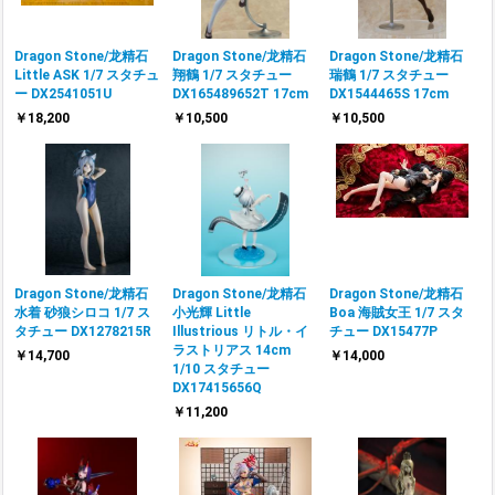
Dragon Stone/龙精石
Dragon Stone/龙精石
Dragon Stone/龙精石
Little ASK 1/7 スタチュ
翔鶴 1/7 スタチュー
瑞鶴 1/7 スタチュー
ー DX2541051U
DX165489652T 17cm
DX1544465S 17cm
￥18,200
￥10,500
￥10,500
Dragon Stone/龙精石
Dragon Stone/龙精石
Dragon Stone/龙精石
水着 砂狼シロコ 1/7 ス
小光輝 Little
Boa 海賊女王 1/7 スタ
タチュー DX1278215R
Illustrious リトル・イ
チュー DX15477P
ラストリアス 14cm
￥14,700
￥14,000
1/10 スタチュー
DX17415656Q
￥11,200