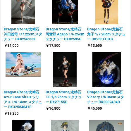
Dragon Stone/龙精石
Dragon Stone/龙精石
Dragon Stone/龙精石
沖田総司 1/7 22cm スタ
阿賀野 Agano 1/6 25cm
角子 1/7 20cm スタチュ
チュー DX0256155I
スタチュー DX02595H
ー DX2561101G
￥14,000
￥17,500
￥13,650
Dragon Stone/龙精石
Dragon Stone/龙精石
Dragon Stone/龙精石
Azur Lane Sirius シリ
TF 1/6 26cm スタチュ
Victory 1/6 36cm スタ
アス 1/6 14cm スタチュ
ー DX27155E
チュー DX2002484D
ー DX32564841F
￥16,800
￥45,500
￥19,250