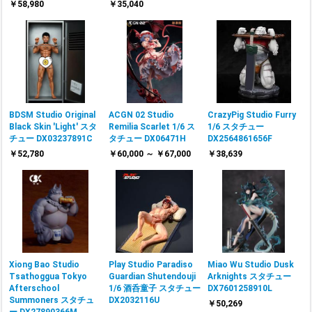
￥58,980
￥35,040
BDSM Studio Original
ACGN 02 Studio
CrazyPig Studio Furry
Black Skin 'Light' スタ
Remilia Scarlet 1/6 ス
1/6 スタチュー
チュー DX03237891C
タチュー DX06471H
DX2564861656F
￥52,780
￥60,000 ～ ￥67,000
￥38,639
Xiong Bao Studio
Play Studio Paradiso
Miao Wu Studio Dusk
Tsathoggua Tokyo
Guardian Shutendouji
Arknights スタチュー
Afterschool
1/6 酒呑童子 スタチュー
DX7601258910L
Summoners スタチュ
DX2032116U
￥50,269