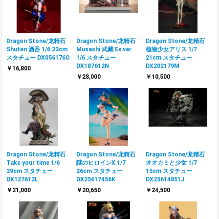
Dragon Stone/龙精石
Dragon Stone/龙精石
Dragon Stone/龙精石
Shuten 酒呑 1/6 23cm
Musashi 武藏 Ex ver.
植物少女アリス 1/7
スタチュー DX056176O
1/6 スタチュー
21cm スタチュー
DX187612N
DX202179M
￥16,800
￥28,000
￥10,500
Dragon Stone/龙精石
Dragon Stone/龙精石
Dragon Stone/龙精石
Take your time 1/6
謎のヒロインX 1/7
オオカミと少女 1/7
29cm スタチュー
26cm スタチュー
15cm スタチュー
DX127612L
DX25617456K
DX25614851J
￥21,000
￥20,650
￥24,500