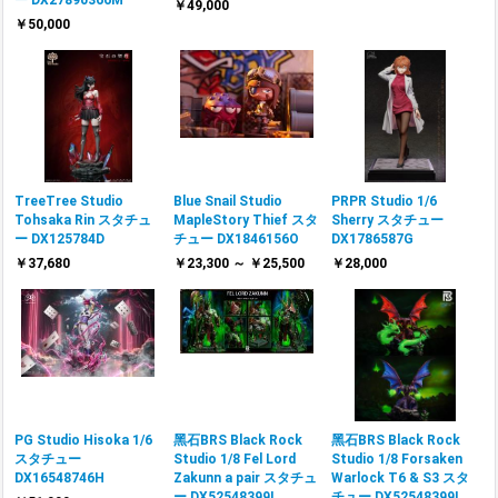
ー DX27890366M
￥49,000
￥50,000
TreeTree Studio
Blue Snail Studio
PRPR Studio 1/6
Tohsaka Rin スタチュ
MapleStory Thief スタ
Sherry スタチュー
ー DX125784D
チュー DX1846156O
DX1786587G
￥37,680
￥23,300 ～ ￥25,500
￥28,000
PG Studio Hisoka 1/6
黑石BRS Black Rock
黑石BRS Black Rock
スタチュー
Studio 1/8 Fel Lord
Studio 1/8 Forsaken
DX16548746H
Zakunn a pair スタチュ
Warlock T6 & S3 スタ
ー DX52548399L
チュー DX52548399L