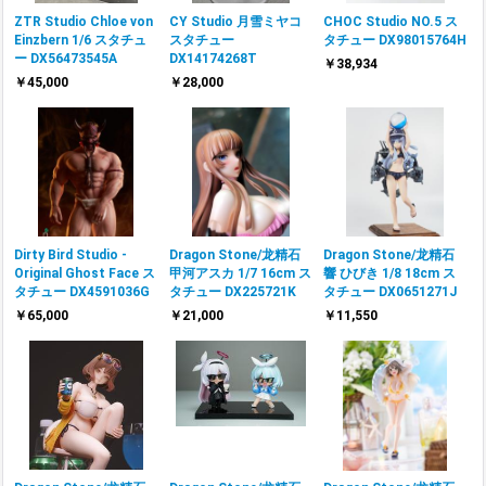
ZTR Studio Chloe von
CY Studio 月雪ミヤコ
CHOC Studio NO.5 ス
Einzbern 1/6 スタチュ
スタチュー
タチュー DX98015764H
ー DX56473545A
DX14174268T
￥38,934
￥45,000
￥28,000
Dirty Bird Studio -
Dragon Stone/龙精石
Dragon Stone/龙精石
Original Ghost Face ス
甲河アスカ 1/7 16cm ス
響 ひびき 1/8 18cm ス
タチュー DX4591036G
タチュー DX225721K
タチュー DX0651271J
￥65,000
￥21,000
￥11,550