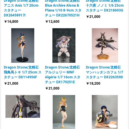
Dragon Stone/龙精石
Dragon Stone/龙精石
Dragon Stone/龙精石
アニス Anis 1/7 20cm
Blue Archive Alona &
十六夜 ノノミ 1/6 23cm
スタチュー
Plana 1/10 8-9cm スタ
スタチュー DX218693G
DX26458917I
チュー DX22670521H
￥21,000
￥16,800
￥12,600
Dragon Stone/龙精石
Dragon Stone/龙精石
Dragon Stone/龙精石
飛鳥馬トキ 1/7 25cm ス
アルジェリー MNF
マンハッタンカフェ 1/7
タチュー DX114956F
Algérie 1/7 16cm スタ
スタチュー DX226359D
チュー DX179251E
￥21,000
￥18,200
￥21,000