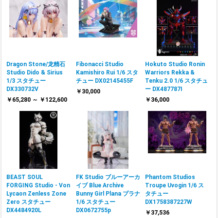
Dragon Stone/龙精石
Fibonacci Studio
Hokuto Studio Ronin
Studio Dido & Sirius
Kamishiro Rui 1/6 スタ
Warriors Rekka &
1/3 スタチュー
チュー DX02145455F
Tenku 2.0 1/6 スタチュ
DX330732V
ー DX487787I
￥30,000
￥65,280 ～ ￥122,600
￥36,000
BEAST SOUL
FK Studio ブルーアーカ
Phantom Studios
FORGING Studio - Von
イブ Blue Archive
Troupe Uvogin 1/6 ス
Lycaon Zenless Zone
Bunny Girl Plana プラナ
タチュー
Zero スタチュー
1/6 スタチュー
DX1758387227W
DX4484920L
DX0672755p
￥37,536