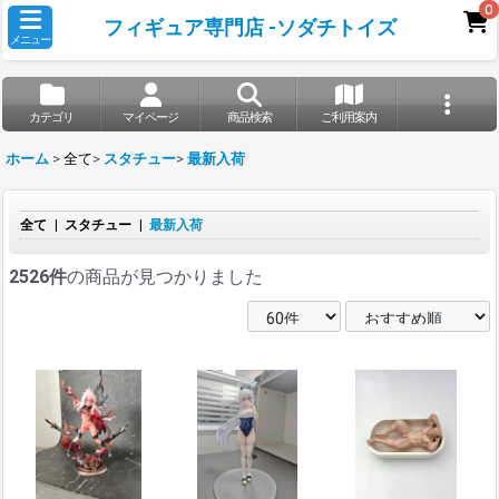
0
フィギュア専門店 -ソダチトイズ
メニュー
カテゴリ
マイページ
商品検索
ご利用案内
ホーム
>
全て
>
スタチュー
>
最新入荷
全て
|
スタチュー
|
最新入荷
2526件
の商品が見つかりました