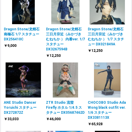
Dragon Stone/龙精石
Dragon Stone/龙精石
Dragon Stone/龙精石
南極石 1/7 スタチュー
三日月宗近（みかづき
三日月宗近（みかづき
DX256410C
むねちか ） 內番ver. 1/7
むねちか ） 1/7 スタチ
スタチュー
ュー DX021849A
￥9,000
DX3267594B
￥12,250
￥12,250
ANE Studio Dancer
ZTR Studio 流莹
CHOCOBO Studio Ada
Yoruichi スタチュー
Firefly ホタル 1/4.5 ス
Wong black outfit ver.
DX272872Z
タチュー DX05687462D
1/6 スタチュー
DX3381113X
￥33,033
￥46,000
￥65,928