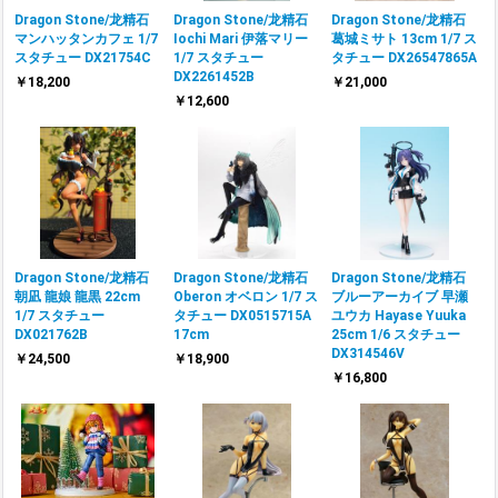
Dragon Stone/龙精石
Dragon Stone/龙精石
Dragon Stone/龙精石
マンハッタンカフェ 1/7
Iochi Mari 伊落マリー
葛城ミサト 13cm 1/7 ス
スタチュー DX21754C
1/7 スタチュー
タチュー DX26547865A
DX2261452B
￥18,200
￥21,000
￥12,600
Dragon Stone/龙精石
Dragon Stone/龙精石
Dragon Stone/龙精石
朝凪 龍娘 龍黒 22cm
Oberon オベロン 1/7 ス
ブルーアーカイブ 早瀬
1/7 スタチュー
タチュー DX0515715A
ユウカ Hayase Yuuka
DX021762B
17cm
25cm 1/6 スタチュー
DX314546V
￥24,500
￥18,900
￥16,800