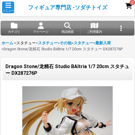
0
フィギュア専門店 -ソダチトイズ
メニュー
カテゴリ
マイページ
商品検索
ご利用案内
ホーム
>
スタチュー
>
スタチュー
>
その他
>
スタチュー
>
最新入荷
>
Dragon Stone/龙精石 Studio BAltria 1/7 20cm スタチュー DX287276P
Dragon Stone/龙精石 Studio BAltria 1/7 20cm スタチュ
ー DX287276P