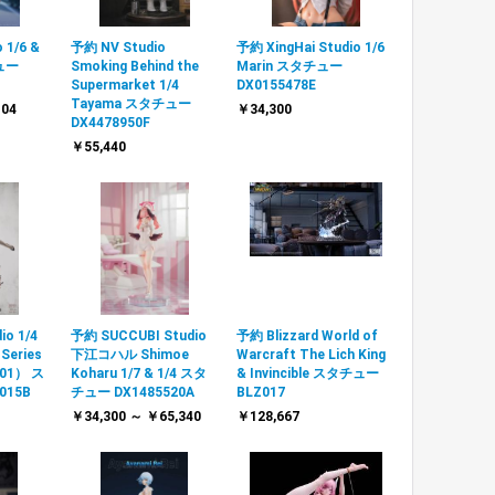
 1/6 &
予約 NV Studio
予約 XingHai Studio 1/6
チュー
Smoking Behind the
Marin スタチュー
Supermarket 1/4
DX0155478E
Tayama スタチュー
104
￥34,300
DX4478950F
￥55,440
io 1/4
予約 SUCCUBI Studio
予約 Blizzard World of
Series
下江コハル Shimoe
Warcraft The Lich King
001） ス
Koharu 1/7 & 1/4 スタ
& Invincible スタチュー
015B
チュー DX1485520A
BLZ017
￥34,300 ～ ￥65,340
￥128,667