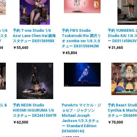
 1/6
予約 T-one Studio 1/6
予約 FWS Studio
予約 YUNMENG
n スタ
Azur Lane Chen Hai 鎮海
Tsukatsuki Rio 調月リ
Studio KAI 1/
Y
スタチュー DX0156998X
オ zombie ver 1/6 スタ
ー DX01145863V
チュー DX01556963W
04
￥55,440
￥31,465
￥45,804
CL &
予約 NEON Studio
PureArts マイケル・ジ
予約 Beast Studi
HIROMI HIGURUMA 1/6
ョセフ・ジャクソン
Cynthia & Mac
スタチュー DX24415697R
Michael Joseph
タチュー DX6699
Jackson 1/3 スタチュ
￥62,000
￥70,000
ー Standard Edition
DX5650014Q