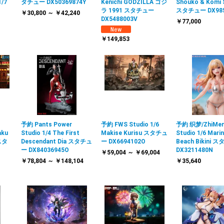
1/7
タチュー DX50369874Y
Kenichi GODZILLA ゴジ
Shouko & Komi
ラ 1991 スタチュー
スタチュー DX985
￥30,800 ～ ￥42,240
DX5488003V
￥77,000
￥149,853
予約 Pants Power
予約 FWS Studio 1/6
予約 织梦/ZhiMe
aku
Studio 1/4 The First
Makise Kurisu スタチュ
Studio 1/6 Marin
 スタ
Descendant Dia スタチュ
ー DX6694102O
Beach Bikini
ー DX84036945O
DX3211480N
￥59,004 ～ ￥69,004
￥78,804 ～ ￥148,104
￥35,640