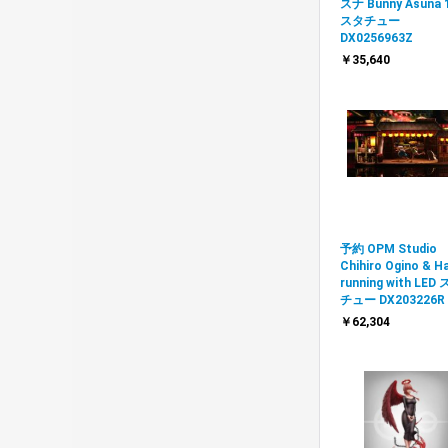
スナ Bunny Asuna 
スタチュー
DX0256963Z
￥35,640
予約 OPM Studio
Chihiro Ogino & H
running with LED
チュー DX203226R
￥62,304