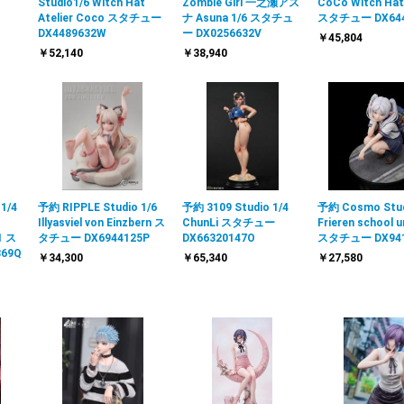
Studio1/6 Witch Hat
Zombie Girl 一之瀬アス
CoCo Witch Hat 
Atelier Coco スタチュー
ナ Asuna 1/6 スタチュ
スタチュー DX644
DX4489632W
ー DX0256632V
￥45,804
￥52,140
￥38,940
1/4
予約 RIPPLE Studio 1/6
予約 3109 Studio 1/4
予約 Cosmo Stud
Illyasviel von Einzbern ス
ChunLi スタチュー
Frieren school 
1 ス
タチュー DX6944125P
DX66320147O
スタチュー DX941
69Q
￥34,300
￥65,340
￥27,580