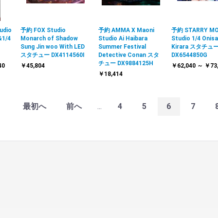
udio
予約 FOX Studio
予約 AMMA X Maoni
予約 STARRY M
&1/4
Monarch of Shadow
Studio Ai Haibara
Studio 1/4 Onisa
Sung Jin woo With LED
Summer Festival
Kirara スタチュ
スタチュー DX4114560I
Detective Conan スタ
DX6544850G
チュー DX9884125H
40
￥45,804
￥62,040 ～ ￥73
￥18,414
最初へ
前へ
...
4
5
6
7