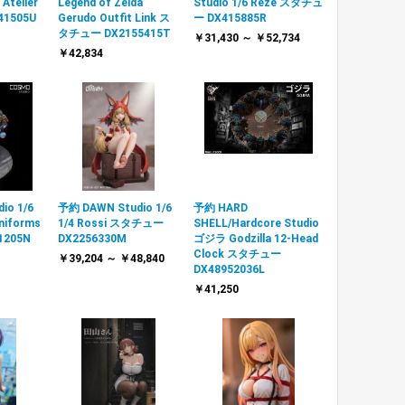
Atelier
Legend of Zelda
Studio 1/6 Reze スタチュ
1505U
Gerudo Outfit Link ス
ー DX415885R
タチュー DX2155415T
￥31,430 ～ ￥52,734
￥42,834
io 1/6
予約 DAWN Studio 1/6
予約 HARD
uniforms
1/4 Rossi スタチュー
SHELL/Hardcore Studio
205N
DX2256330M
ゴジラ Godzilla 12-Head
Clock スタチュー
￥39,204 ～ ￥48,840
DX48952036L
￥41,250