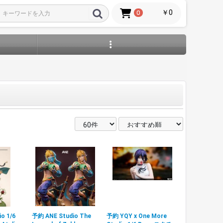
￥0
0
o 1/6
予約 ANE Studio The
予約 YQY x One More