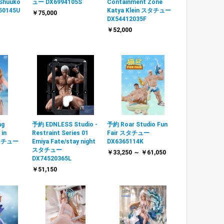
 Shuuko
ュー DX6994105S
Containment Zone
0145U
Katya Klein スタチュー
￥75,000
DX54412035F
￥52,000
ng
予約 EDNLESS Studio -
予約 Roar Studio Fun
 in
Restraint Series 01
Fair スタチュー
 スタチュー
Emiya Fate/stay night
DX6365114K
スタチュー
￥33,250 ～ ￥61,050
DX74520365L
￥51,150