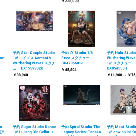
￥228,000
予約 Star Couple Studio
予約 LY Studio 1/6
予約 Halo Studi
oon
1/6 エイメス Aemeath
Reze スタチュー
Wuthering Wave
Wuthering Waves スタチ
DX4785601J
1/6 スタチュー
ュー DX1559302K
DX054555H
￥45,804
￥38,940
￥11,960 ～ ￥75
io
予約 Sugar Studio Kanoe
予約 Spiral Studio The
予約 Meat Studi
瀬ア
1/6 Lujiang Old Cellar ス
Legacy Series: Tanaka
1/6 cow bikini K