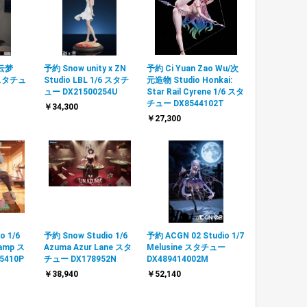
.云梦
予約 Snow unity x ZN
予約 Ci Yuan Zao Wu/次
6 スタチュ
Studio LBL 1/6 スタチ
元造物 Studio Honkai:
ュー DX21500254U
Star Rail Cyrene 1/6 スタ
チュー DX8544102T
￥34,300
￥27,300
o 1/6
予約 Snow Studio 1/6
予約 ACGN 02 Studio 1/7
hamp ス
Azuma Azur Lane スタ
Melusine スタチュー
5410P
チュー DX178952N
DX489414002M
￥38,940
￥52,140