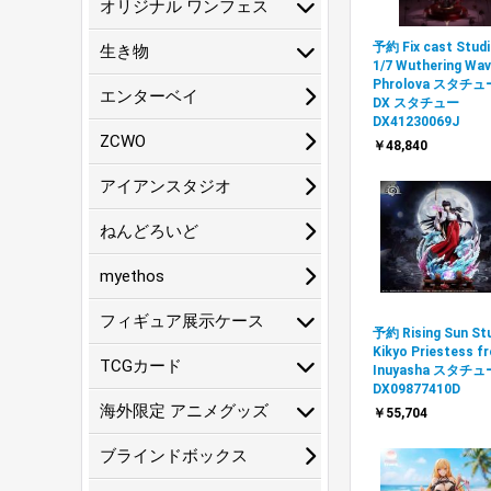
オリジナル ワンフェス
予約 Fix cast Stud
生き物
1/7 Wuthering Wa
Phrolova スタチュ
エンターベイ
DX スタチュー
DX41230069J
ZCWO
￥48,840
アイアンスタジオ
ねんどろいど
myethos
フィギュア展示ケース
予約 Rising Sun St
Kikyo Priestess f
TCGカード
Inuyasha スタチュ
DX09877410D
海外限定 アニメグッズ
￥55,704
ブラインドボックス