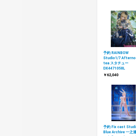
予約 RAINBOW
Studio1/7 Aftern
tea スタチュー
DX4471058L
￥62,040
予約 Fix cast Stud
Blue Archive 一之