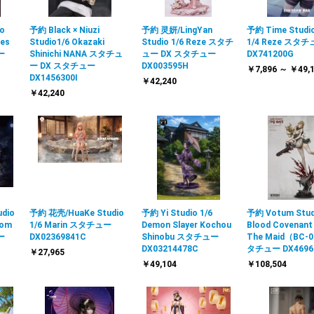
io
予約 Black × Niuzi
予約 灵妍/LingYan
予約 Time Studio
ves
Studio1/6 Okazaki
Studio 1/6 Reze スタチ
1/4 Reze スタ
ー
Shinichi NANA スタチュ
ュー DX スタチュー
DX741200G
ー DX スタチュー
DX003595H
￥7,896 ～ ￥49,
DX1456300I
￥42,240
￥42,240
udio
予約 花壳/HuaKe Studio
予約 Yi Studio 1/6
予約 Votum Stud
rom
1/6 Marin スタチュー
Demon Slayer Kochou
Blood Covenant 
ー
DX02369841C
Shinobu スタチュー
The Maid（BC-
DX03214478C
タチュー DX4696
￥27,965
￥49,104
￥108,504