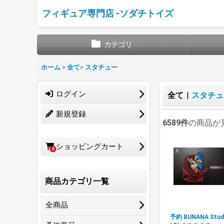
フィギュア専門店 -ソダチトイズ
カテゴリ
ホーム
>
全て
>
スタチュー
ログイン
全て
|
スタチュ
新規登録
6589件
の商品が
ショッピングカート
0
商品カテゴリ一覧
全商品
予約 BUNANA Stud