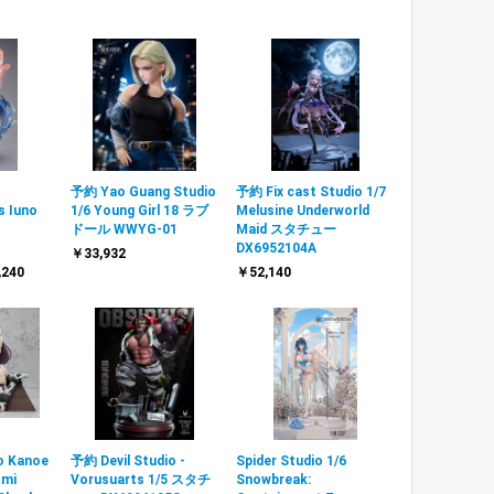
o
予約 Yao Guang Studio
予約 Fix cast Studio 1/7
s Iuno
1/6 Young Girl 18 ラブ
Melusine Underworld
ドール WWYG-01
Maid スタチュー
DX6952104A
￥33,932
,240
￥52,140
o Kanoe
予約 Devil Studio -
Spider Studio 1/6
omi
Vorusuarts 1/5 スタチ
Snowbreak: