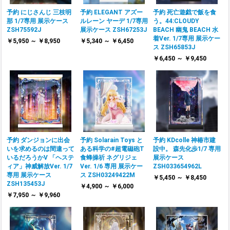
予約 にじさんじ 三枝明
予約 ELEGANT アズー
予約 死亡遊戯で飯を食
那 1/7専用 展示ケース
ルレーン ヤーデ 1/7専用
う。44:CLOUDY
ZSH75592J
展示ケース ZSH67253J
BEACH 幽鬼 BEACH 水
着Ver. 1/7専用 展示ケー
￥5,950 ～ ￥8,950
￥5,340 ～ ￥6,450
ス ZSH65853J
￥6,450 ～ ￥9,450
予約 ダンジョンに出会
予約 Solarain Toys と
予約 KDcolle 神椿市建
いを求めるのは間違って
ある科学の#超電磁砲T
設中。 森先化歩1/7 専用
いるだろうかⅤ 「ヘステ
食蜂操祈 ネグリジェ
展示ケース
ィア」神威解放Ver. 1/7
Ver. 1/6 専用 展示ケー
ZSH033654962L
専用 展示ケース
ス ZSH03249422M
￥5,450 ～ ￥8,450
ZSH135453J
￥4,900 ～ ￥6,000
￥7,950 ～ ￥9,960