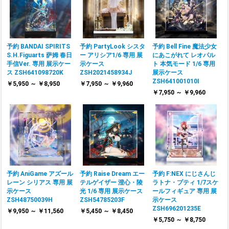
予約 BANDAI SPIRITS
予約 PartyLook シスタ
予約 Bell Fine 魔法少女
S.H.Figuarts 萨姆 春日
ー アリシア1/6 専用 展
にあこがれて レオパル
手信Ver. 専用 展示ケー
示ケース
ト 本気モード 1/6 専用
ス ZSH641098720K
ZSH2021458934J
展示ケース
ZSH641001010I
￥5,950 ～ ￥8,950
￥7,950 ～ ￥9,960
￥7,950 ～ ￥9,960
予約 AniGame アズール
予約 Raise Dream エー
予約 F:NEX にじさんじ
レーン シリアス 専用 展
テルゲイザー 澄心・陵
ラトナ・プティ 1/7スケ
示ケース
光 1/6 専用 展示ケース
ールフィギュア 専用 展
ZSH48750039H
ZSH54785203F
示ケース
ZSH696201235E
￥9,950 ～ ￥11,560
￥5,450 ～ ￥8,450
￥5,750 ～ ￥8,750