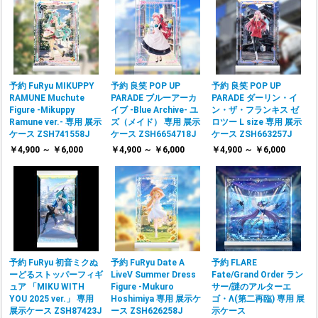
予約 FuRyu MIKUPPY
予約 良笑 POP UP
予約 良笑 POP UP
RAMUNE Muchute
PARADE ブルーアーカ
PARADE ダーリン・イ
Figure -Mikuppy
イブ -Blue Archive- ユ
ン・ザ・フランキス ゼ
Ramune ver.- 専用 展示
ズ（メイド） 専用 展示
ロツー L size 専用 展示
ケース ZSH741558J
ケース ZSH6654718J
ケース ZSH663257J
￥4,900 ～ ￥6,000
￥4,900 ～ ￥6,000
￥4,900 ～ ￥6,000
予約 FuRyu 初音ミクぬ
予約 FuRyu Date A
予約 FLARE
ーどるストッパーフィギ
LiveⅤ Summer Dress
Fate/Grand Order ラン
ュア 「MIKU WITH
Figure -Mukuro
サー/謎のアルターエ
YOU 2025 ver.」 専用
Hoshimiya 専用 展示ケ
ゴ・Λ(第二再臨) 専用 展
展示ケース ZSH87423J
ース ZSH626258J
示ケース