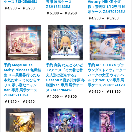
ケース ZSH256845J
専用 展示ケース
Victory: NIKKE 小红
ZSH1354835J
帽：荒诞红 1/12専用 展
￥4,300 ～ ￥5,900
示ケース ZSH705935J
￥6,000 ～ ￥8,950
￥4,300 ～ ￥5,900
予約 MegaHouse
予約 良笑 ねんどろいど
予約 APEX-TOYS ブラ
Melty Princess 無職転
TVアニメ「その着せ替
ウンダスト2 ウォーター
生III ～異世界行ったら
え人形は恋をする」
パークの女王 ウィルヘ
本気だす～ てのひらエ
Season 2 喜多川海夢 冬
ルミナ ver. 1/7 専用 展
リス 添い寝だニャン
制服Ver. 専用 展示ケー
示ケース ZSH657412J
Ver. 専用 展示ケース
ス ZSH778441J
￥9,450 ～ ￥11,160
ZSH4521135J
￥4,000 ～ ￥5,800
￥3,540 ～ ￥5,940