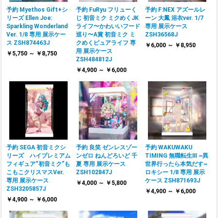
予約 Myethos Gift+シ
予約 FuRyu フリューく
予約 F:NEX アズールレ
リーズ Ellen Joe:
じ 初音ミク ミクめくJK
ーン 大鳳 浴衣ver. 1/7
Sparkling Wonderland
ライフ〜かわいいフード
専用 展示ケース
Ver. 1/8 専用 展示ケー
巡り〜A賞 初音ミク ミ
ZSH36568J
ス ZSH874463J
クめくピュアライフ 専
￥6,000 ～ ￥8,950
用 展示ケース
￥5,750 ～ ￥8,750
ZSH484812J
￥4,900 ～ ￥6,000
予約 SEGA 初音ミクシ
予約 良笑 ゼンレスゾー
予約 WAKUWAKU
リーズ ハイプレミアム
ンゼロ ねんどろいど 千
TIMING 無職転生Ⅲ ~異
フィギュア“初音ミク”も
夏 専用 展示ケース
世界行ったら本気だす~
こもこクリスマスVer.
ZSH102847J
ロキシー 1/8 専用 展示
専用 展示ケース
ケース ZSH871693J
￥4,000 ～ ￥5,800
ZSH3205857J
￥4,900 ～ ￥6,000
￥4,900 ～ ￥6,000