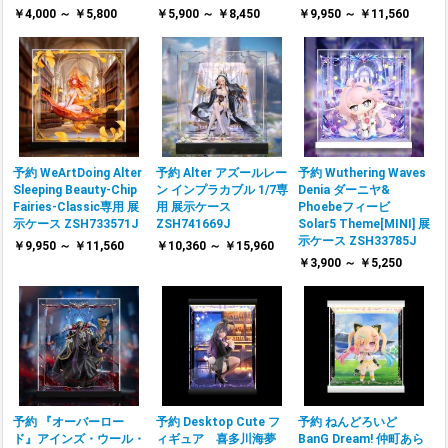
￥4,000 ～ ￥5,800
￥5,900 ～ ￥8,450
￥9,950 ～ ￥11,560
予約 WeArtDoing Alter
予約 Alter アズールレー
予約 Wuthering Waves
Sleeping Beauty-Chip
ン インプラカブル 1/7専
Denia ダーニヤ&
Fairies-Classic専用 展
用 展示ケース
Phoebeフィービ
示ケース ZSH733571J
ZSH741669J
Solar5 Theme[MINI] 展
示ケース ZSH33785J
￥9,950 ～ ￥11,560
￥10,360 ～ ￥15,960
￥3,900 ～ ￥5,250
予約 『オーバーロー
予約 Desktop Cute フ
予約 ねんどろいど
ド』アインズ・ウール・
ィギュア 喜多川海夢
BanG Dream! 仲町あら