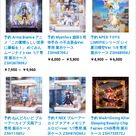
予約 Arma Bianca アニ
予約 Myethos 崩坏3 符
予約 APEX-TOYS
メ「この素晴らしい世界
华手办 小不点茶会Ver.
LIMEPIEシリーズ レイ
に爆焔を！」 めぐみん
専用 展示ケース
夏日晴空Ver. 1/8 専用
ムーンナイトver. 1/7 専
ZSH68709J
展示ケース ZSH68954J
用 展示ケース
￥4,000 ～ ￥5,800
￥4,900 ～ ￥6,000
ZSH367809J
￥7,950 ～ ￥9,960
予約 ねんどろいど ブル
予約 F:NEX ブルーアー
予約 WeArtDoing Alter
ーアーカイブ 天雨アコ
カイブ チアキ メモリア
Sleeping Beauty-Chip
専用 展示ケース
ルロビーver. 1/7専用 展
Fairies-Chilli専用 展示
ZSH11565J
示ケース ZSH874265J
ケース ZSH733572J