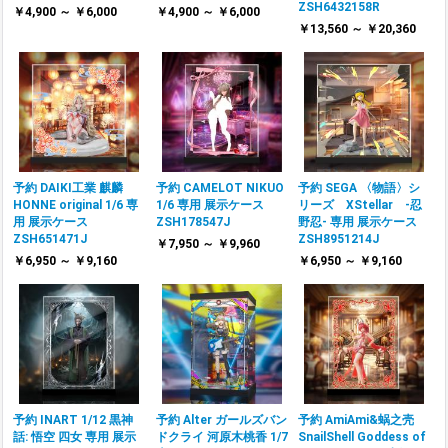
ZSH6432158R
￥4,900 ～ ￥6,000
￥4,900 ～ ￥6,000
￥13,560 ～ ￥20,360
予約 DAIKI工業 麒麟
予約 CAMELOT NIKUO
予約 SEGA 〈物語〉シ
HONNE original 1/6 専
1/6 専用 展示ケース
リーズ XStellar ‐忍
用 展示ケース
ZSH178547J
野忍‐ 専用 展示ケース
ZSH651471J
ZSH8951214J
￥7,950 ～ ￥9,960
￥6,950 ～ ￥9,160
￥6,950 ～ ￥9,160
予約 INART 1/12 黒神
予約 Alter ガールズバン
予約 AmiAmi&蜗之壳
話: 悟空 四女 専用 展示
ドクライ 河原木桃香 1/7
SnailShell Goddess of