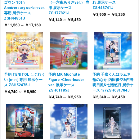
ゴウン 10th
（十六夜ありさver.） 専
れ 展示ケース
Anniversary so-bin ver.
用 展示ケース
ZSH48741J
専用 展示ケース
ZSH77821J
￥3,900 ～ ￥5,250
ZSH44851J
￥4,140 ～ ￥5,450
￥11,560 ～ ￥17,160
予約 TENITOL しぐれう
予約 MK Muchute
予約 千歳くんはラムネ
い [mini] 専用 展示ケー
Figure -Cheerleader
瓶のなか 内田優空&西野
ス ZSH52475J
ver. 展示ケース
明日風&七瀬悠月 展示ケ
ZSH61185J
ース 1/7ZSH631784J
￥4,740 ～ ￥5,950
￥4,740 ～ ￥5,950
￥5,340 ～ ￥6,450