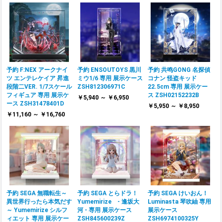
予約 F:NEX アークナイ
予約 ENSOUTOYS 黒川
予約 共鸣GONG 名探偵
ツ エンテレケイア 昇進
ミウ1/6 専用 展示ケース
コナン 怪盗キッド
段階二VER. 1/7スケール
ZSH812306971C
22.5cm 専用 展示ケー
フィギュア 専用 展示ケ
ス ZSH02152232B
￥5,940 ～ ￥6,950
ース ZSH31478401D
￥5,950 ～ ￥8,950
￥11,160 ～ ￥16,760
予約 SEGA 無職転生～
予約 SEGA とらドラ！
予約 SEGA けいおん！
異世界行ったら本気だす
Yumemirize ‐ 逢坂大
Luminasta 琴吹紬 専用
～ Yumemirize シルフ
河 ‐ 専用 展示ケース
展示ケース
ィエット 専用 展示ケー
ZSH845600239Z
ZSH6974100325Y