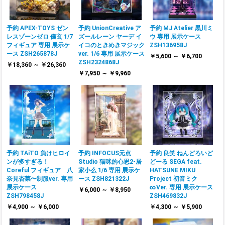
予約 APEX-TOYS ゼン
予約 UnionCreative ア
予約 MJ Atelier 黒川ミ
レスゾーンゼロ 儀玄 1/7
ズールレーン ヤーデ イ
ウ 専用 展示ケース
フィギュア 専用 展示ケ
イコのときめきマジック
ZSH136958J
ース ZSH265878J
ver. 1/6 専用 展示ケース
￥5,600 ～ ￥6,700
ZSH2324868J
￥18,360 ～ ￥26,360
￥7,950 ～ ￥9,960
予約 TAiTO 負けヒロイ
予約 INFOCUS元点
予約 良笑 ねんどろいど
ンが多すぎる！
Studio 猫咪的心思2-居
どーる SEGA feat.
Coreful フィギュア 八
家小么 1/6 専用 展示ケ
HATSUNE MIKU
奈見杏菜〜制服ver. 専用
ース ZSH821322J
Project 初音ミク
展示ケース
∞Ver. 専用 展示ケース
￥6,000 ～ ￥8,950
ZSH798458J
ZSH469832J
￥4,900 ～ ￥6,000
￥4,300 ～ ￥5,900