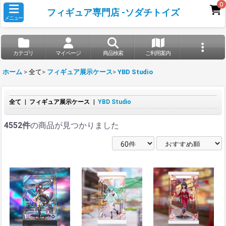
0
フィギュア専門店 -ソダチトイズ
メニュー
カテゴリ
マイページ
商品検索
ご利用案内
ホーム
>
全て
>
フィギュア展示ケース
>
YBD Studio
全て
|
フィギュア展示ケース
|
YBD Studio
4552件
の商品が見つかりました