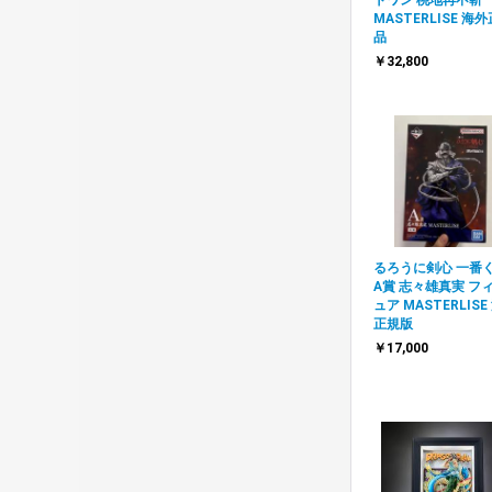
MASTERLISE 海
品
￥32,800
るろうに剣心 一番
A賞 志々雄真実 フ
ュア MASTERLISE
正規版
￥17,000