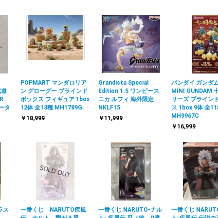
POPMART マンダロリア
Grandista Special
バンダイ ガンダム
武道
ン グローグー ブラインド
Edition 1.5 ワンピース
MINI GUNDAM
R
ボックス フィギュア 1box
ニカ ルフィ 海外限定
リーズ ブライン
ジータ
12体 全13種 MH1789G
NKLF15
ス 1box 9体 全1
MH9967C
￥18,999
￥11,999
￥16,999
ラス
一番くじ NARUTO疾風
一番くじ NARUTO-ナル
一番くじ NARUT
伝 ナルト 繋がる思
ト- 疾風伝 忍ノ絆 D賞
ト-疾風伝 伝説の