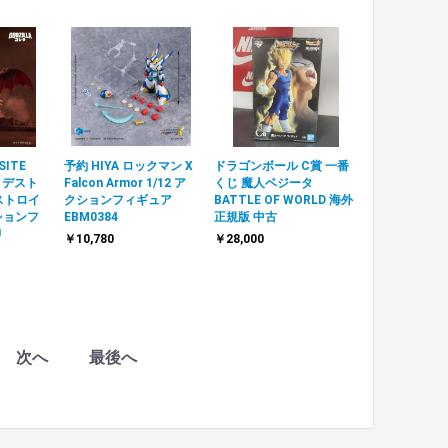
SITE
予約 HIYA ロックマン X
ドラゴンボール C賞 一番
S デスト
Falcon Armor 1/12 ア
くじ 魔人ベジータ
デストロイ
クションフィギュア
BATTLE OF WORLD 海外
クションフ
EBM0384
正規版 中古
U
￥10,780
￥28,000
次へ
最後へ