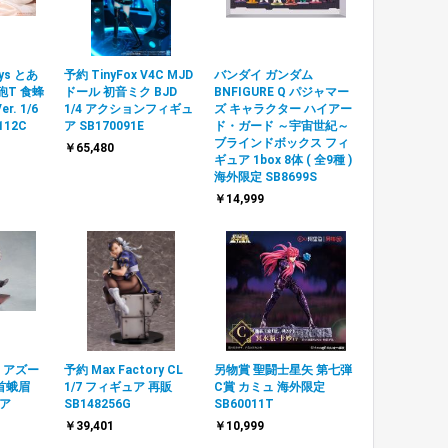
oys とあ
予約 TinyFox V4C MJD
バンダイ ガンダム
砲T 食蜂
ドール 初音ミク BJD
BNFIGURE Q パジャマー
. 1/6
1/4 アクションフィギュ
ズ キャラクター ハイアー
112C
ア SB170091E
ド・ガード ～宇宙世紀～
ブラインドボックス フィ
￥65,480
ギュア 1box 8体 ( 全9種 )
海外限定 SB8699S
￥14,999
S アズー
予約 Max Factory CL
另物賞 聖闘士星矢 第七弾
首蛾眉
1/7 フィギュア 再販
C賞 カミュ 海外限定
ュア
SB148256G
SB60011T
￥39,401
￥10,999