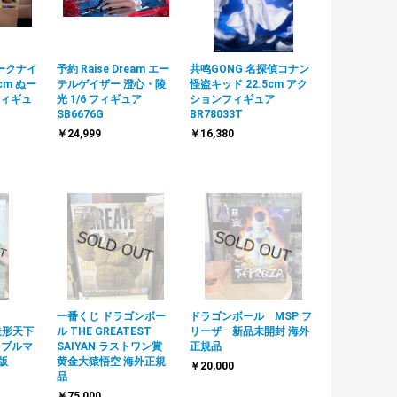
ークナイ
予約 Raise Dream エー
共鸣GONG 名探偵コナン
cm ぬー
テルゲイザー 澄心・陵
怪盗キッド 22.5cm アク
フィギュ
光 1/6 フィギュア
ションフィギュア
SB6676G
BR78033T
￥24,999
￥16,380
一番くじ ドラゴンボー
ドラゴンボール MSP フ
G 造形天下
ル THE GREATEST
リーザ 新品未開封 海外
 ブルマ
SAIYAN ラストワン賞
正規品
版
黄金大猿悟空 海外正規
￥20,000
品
￥75,000