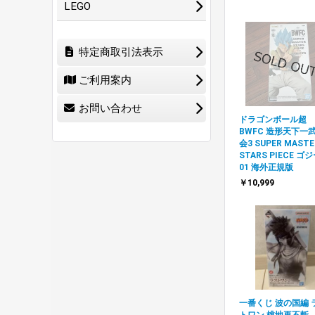
LEGO
特定商取引法表示
ご利用案内
お問い合わせ
ドラゴンボール超
BWFC 造形天下一
会3 SUPER MASTE
STARS PIECE ゴ
01 海外正規版
￥10,999
一番くじ 波の国編 
トワン 桃地再不斬