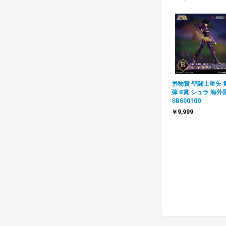
另物賞 聖闘士星矢 
弾 B賞 シュラ 海外
SB60010D
￥9,999