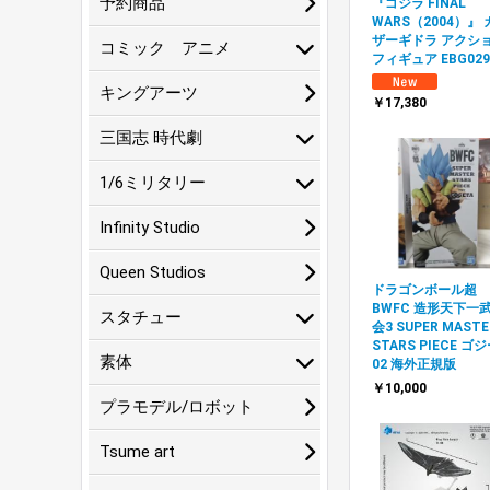
予約商品
『ゴジラ FINAL
WARS（2004）』 
ザーギドラ アクシ
コミック アニメ
フィギュア EBG029
キングアーツ
￥17,380
三国志 時代劇
1/6ミリタリー
Infinity Studio
Queen Studios
ドラゴンボール超
BWFC 造形天下一
スタチュー
会3 SUPER MASTE
STARS PIECE ゴ
素体
02 海外正規版
￥10,000
プラモデル/ロボット
Tsume art