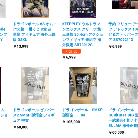
ドラゴンボール VS オムニ
KEEPPLEY ウルトラマ
予約 フリュー ア
ale
バス超 一番くじ D賞 超一
ンエックス グリーザ 第
ツ デトックス 13
ョンフ
星龍 フィギュア 海外正規
三形態 20.4cm アクショ
どるストッパー
0Y
版 DSXL
ンフィギュア 未組立 海
ア SB709211X
外限定 SB70912G
￥13,999
￥6,999
￥6,999
トム
ドラゴンボール ゼノバー
ドラゴンボール SMSP
ドラゴンボール
クショ
ス2 SMSP 孫悟空 フィギ
孫悟空 04
SCultures BI
ュア 中古
一武道会4 其ノ七
￥105,000
BULMA 海外正規
￥60,000
￥60,000