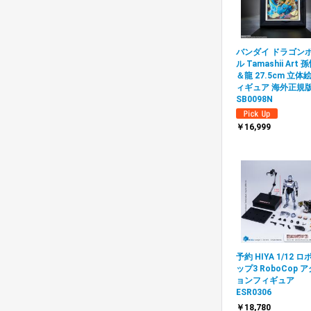
バンダイ ドラゴン
ル Tamashii Art 
＆龍 27.5cm 立体
ィギュア 海外正規
SB0098N
￥16,999
予約 HIYA 1/12 ロ
ップ3 RoboCop 
ョンフィギュア
ESR0306
￥18,780