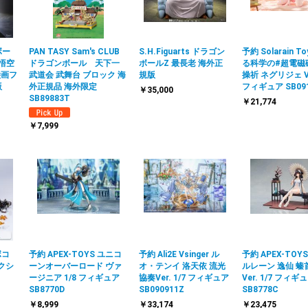
ボー
PAN TASY Sam's CLUB
S.H.Figuarts ドラゴン
予約 Solarain T
孫悟空
ドラゴンボール 天下一
ボールZ 最長老 海外正
る科学の#超電磁
絵画フ
武道会 武舞台 ブロック 海
規版
操祈 ネグリジェ Ver
版
外正規品 海外限定
フィギュア SB09
￥35,000
SB89883T
￥21,774
￥7,999
ボコ
予約 APEX-TOYS ユニコ
予約 Ali2E Vsinger ル
予約 APEX-TOY
アクシ
ーンオーバーロード ヴァ
オ・テンイ 洛天依 流光
ルレーン 逸仙 螓
ージニア 1/8 フィギュア
協奏Ver. 1/7 フィギュア
Ver. 1/7 フィギ
SB8770D
SB090911Z
SB8778C
￥8,999
￥33,174
￥23,475