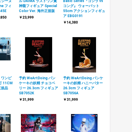
ュジーヌ
ル DAIMA ラストワン賞
Basic Series『ゴジラ vs
ine フィ
神龍フィギュア Special
コング』 ウォーバット
45E
Color Ver. 海外正規版
55cm アクションフィギュ
ア EBG0191
,850
￥23,999
￥14,380
E ワンピ
予約 WeArtDoing パン
予約 WeArtDoing パンケ
 11CM
ケーキの妖精 チョコベ
ーキの妖精 ハニーバター
正規品
リー 26.3cm フィギュア
26.3cm フィギュア
SB7052K
SB7056A
￥31,999
￥31,999