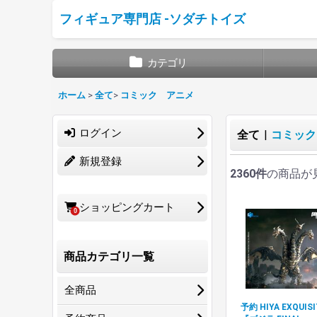
フィギュア専門店 -ソダチトイズ
カテゴリ
ホーム
>
全て
>
コミック アニメ
ログイン
全て
|
コミック
新規登録
2360件
の商品が
ショッピングカート
0
商品カテゴリ一覧
全商品
予約 HIYA EXQUISI