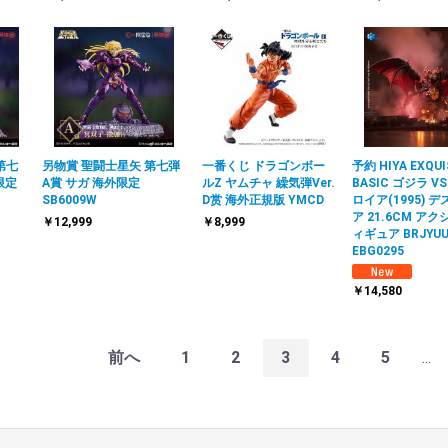
第七
另物賞 聖闘士星矢 第七弾
一番くじ ドラゴンボー
予約 HIYA EXQUI
限定
A賞 サガ 海外限定
ルZ ヤムチャ 繰気弾Ver.
BASIC ゴジラ V
SB6009W
D赏 海外正規版 YMCD
ロイア(1995) 
ア 21.6CM ア
￥12,999
￥8,999
ィギュア BRJYU
EBG0295
￥14,580
前へ
1
2
3
4
5
...