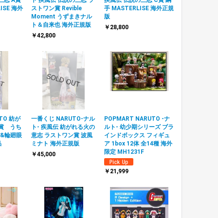
ISE 海外
ストワン賞 Revible
手 MASTERLISE 海外正規
Moment うずまきナル
版
ト＆自来也 海外正規版
￥28,800
￥42,800
TO 紡が
一番くじ NARUTO-ナル
POPMART NARUTO -ナ
賞 うち
ト- 疾風伝 紡がれる火の
ルト- 幼少期シリーズ ブラ
&輪廻眼
意志 ラストワン賞 波風
インドボックス フィギュ
品
ミナト 海外正規版
ア 1box 12体 全14種 海外
限定 MH1231F
￥45,000
￥21,999