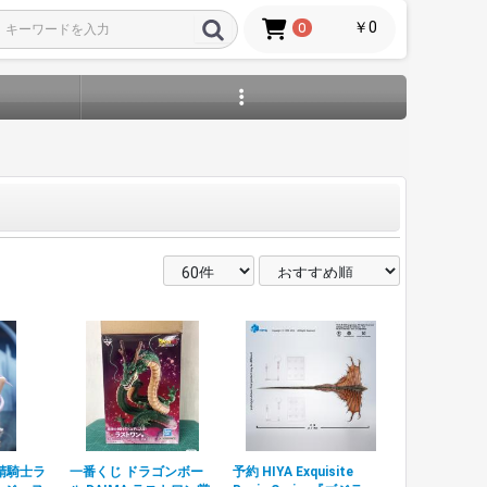
￥0
0
精騎士ラ
一番くじ ドラゴンボー
予約 HIYA Exquisite