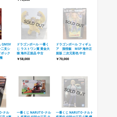
 QMSV
ドラゴンボール 一番く
ドラゴンボール フィギュ
 十二支シ
じ ラストワン賞 黄金大
ア 孫悟飯 MSP 海外正
ドボック
猿 海外正規品 中古
規版 二次元彩色 中古
1種
￥58,000
￥70,000
O-ナル
一番くじ NARUTO-ナル
一番くじ NARUTO-ナルト
三忍 A賞
ト 疾風伝 伝説の三忍 ラ
疾風伝 伝説の三忍 C賞 綱