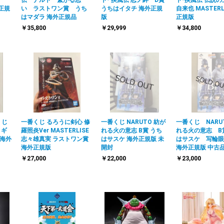
外正規
い ラストワン賞 うち
うちはイタチ 海外正規
自来也 MASTERL
はマダラ 海外正規品
版
正規版
￥35,800
￥29,999
￥34,800
くじ
一番くじ るろうに剣心 修
一番くじ NARUTO 紡が
一番くじ NARU
ィギ
羅照炎Ver MASTERLISE
れる火の意志 B賞 うち
れる火の意志 B
 海外
志々雄真実 ラストワン賞
はサスケ 海外正規版 未
はサスケ 写輪眼
海外正規版
開封
海外正規版 中古
￥27,000
￥22,000
￥23,000