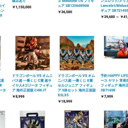
痛みあり
ヌ Melusine 1/6 フィギ
ンスロット/メリ
カイ
ュア SB125648966I
Lancelot/Melus
￥1,150,000
ョン
ギュア SB721405
￥36,580
0
￥39,680 ～ ￥41
ドラゴンボール VS オムニ
ドラゴンボール VS オム
予約 HAPPY LIF
武道
バス超 一番くじ C賞 超サ
ニバス超 一番くじ G賞
ース ヤマト 常夜灯
R
イヤ人4ゴジータ フィギュ
セルジュニア フィギュ
フィギュア 海外
ジータ
ア 海外正規版 C4WJT
ア 5体セット 海外正規版
SB7165R
XSLX5
￥8,999
￥7,999
￥18,999