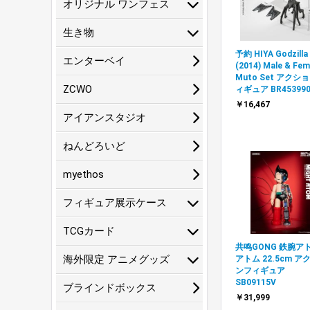
オリジナル ワンフェス
生き物
予約 HIYA Godzilla
エンターベイ
(2014) Male & Fem
Muto Set アクシ
ZCWO
ィギュア BR45399
￥16,467
アイアンスタジオ
ねんどろいど
myethos
フィギュア展示ケース
TCGカード
共鸣GONG 鉄腕ア
海外限定 アニメグッズ
アトム 22.5cm ア
ンフィギュア
SB09115V
ブラインドボックス
￥31,999