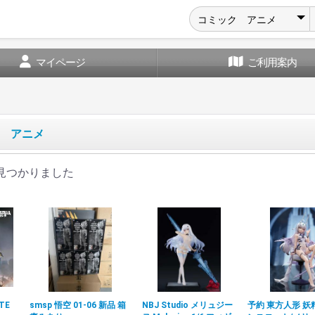
マイページ
ご利用案内
 アニメ
見つかりました
TE
smsp 悟空 01-06 新品 箱
NBJ Studio メリュジー
予約 東方人形 妖