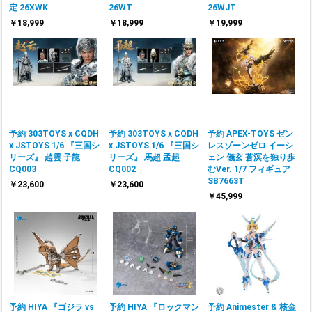
定 26XWK
26WT
26WJT
￥18,999
￥18,999
￥19,999
予約 303TOYS x CQDH
予約 303TOYS x CQDH
予約 APEX-TOYS ゼン
x JSTOYS 1/6 『三国シ
x JSTOYS 1/6 『三国シ
レスゾーンゼロ イーシ
リーズ』 趙雲 子龍
リーズ』 馬超 孟起
ェン 儀玄 蒼溟を独り歩
CQ003
CQ002
むVer. 1/7 フィギュア
SB7663T
￥23,600
￥23,600
￥45,999
予約 HIYA 『ゴジラ vs
予約 HIYA 『ロックマン
予約 Animester & 核金