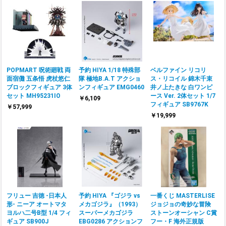
POPMART 呪術廻戦 両
予約 HIYA 1/18 特殊部
ベルファイン リコリ
面宿儺 五条悟 虎杖悠仁
隊 極地B.A.T アクショ
ス・リコイル 錦木千束
ブロックフィギュア 3体
ンフィギュア EMG0460
井ノ上たきな 白ワンピ
セット MH95231IO
ース Ver. 2体セット 1/7
￥6,109
フィギュア SB9767K
￥57,999
￥19,999
フリュー 吉徳 -日本人
予約 HIYA 『ゴジラ vs
一番くじ MASTERLISE
形- ニーア オートマタ
メカゴジラ』（1993）
ジョジョの奇妙な冒険
ヨルハ二号B型 1/4 フィ
スーパーメカゴジラ
ストーンオーシャン C賞
ギュア SB900J
EBG0286 アクションフ
フー・F 海外正規版