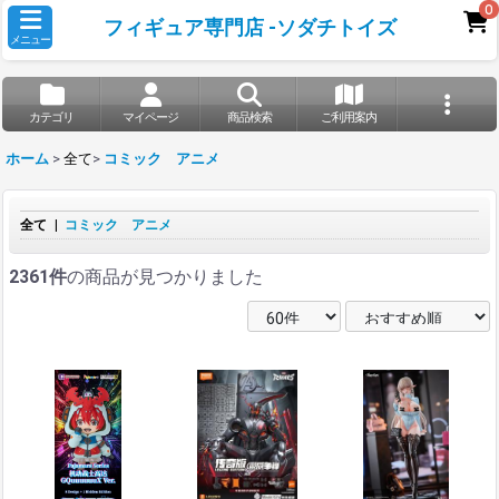
0
フィギュア専門店 -ソダチトイズ
メニュー
カテゴリ
マイページ
商品検索
ご利用案内
ホーム
>
全て
>
コミック アニメ
全て
|
コミック アニメ
2361件
の商品が見つかりました