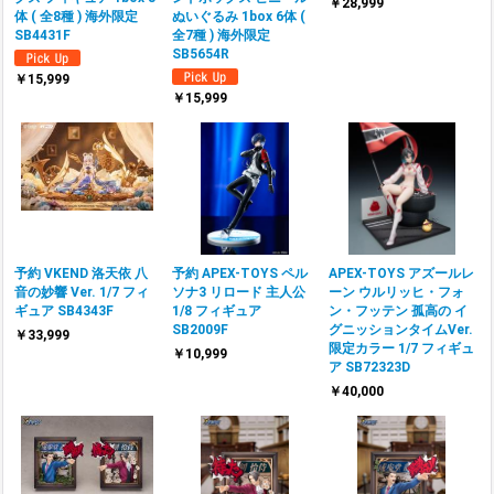
￥28,999
体 ( 全8種 ) 海外限定
ぬいぐるみ 1box 6体 (
SB4431F
全7種 ) 海外限定
SB5654R
￥15,999
￥15,999
予約 VKEND 洛天依 八
予約 APEX-TOYS ペル
APEX-TOYS アズールレ
音の妙響 Ver. 1/7 フィ
ソナ3 リロード 主人公
ーン ウルリッヒ・フォ
ギュア SB4343F
1/8 フィギュア
ン・フッテン 孤高の イ
SB2009F
グニッションタイムVer.
￥33,999
限定カラー 1/7 フィギュ
￥10,999
ア SB72323D
￥40,000