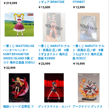
ィギュア BR84720E
YF9985T
￥219,999
￥13,600
￥12,999
一番くじ MASTERLISE
一番くじ NARUTO-ナル
一番くじ NARUTO-ナル
ハンター×ハンター
ト- 疾風伝 忍ノ絆 A賞
ト- 疾風伝 忍ノ絆 B賞
HUNTER×HUNTER
うずまきナルト 海外正
うちはサスケ 海外正規
GREED ISLAND D賞 ビ
規版 RZBMR
版 RZBZZ
スケ 海外正規版 DSBSJ
￥23,999
￥19,999
￥22,999
物語シリーズ 忍野忍 フ
グッドスマイル・カンパ
アークナイツ グッドス