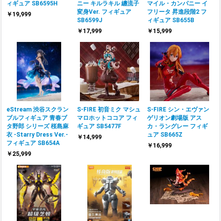
ィギュア SB6595H
ニー キルラキル 纏流子
マイル・カンパニー イ
変身Ver. フィギュア
フリータ 昇進段階2 フ
￥19,999
SB6599J
ィギュア SB655B
￥17,999
￥15,999
eStream 渋谷スクラン
S-FIRE 初音ミク マシュ
S-FIRE シン・エヴァン
ブルフィギュア 青春ブ
マロホットココア フィ
ゲリオン劇場版 アス
タ野郎 シリーズ 桜島麻
ギュア SB5477F
カ・ラングレー フィギ
衣 -Starry Dress Ver.-
ュア SB665Z
￥14,999
フィギュア SB654A
￥16,999
￥25,999