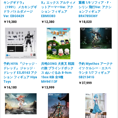
キングギドラ』
X』エックス アルティメ
重構 1/9 ソフィア・F・
（1991） メカキングギ
ットアーマーVer. アク
シリン 飛行Ver. アクシ
ドラ バトルダメージ
ション フィギュア
ョンフィギュア
Ver. EBG0429
EBM0383
BR4785036Y
￥19,380
￥12,380
￥18,020
予約 HIYA 『ジャッジ・
共鸣GONG 犬夜叉 戦国
予約 Myethos アークナ
ドレッド』 ジャッジ・
の旅 ブラインドボック
イツ ケルシー・エスペ
ドレッド ESJ0163 アク
ス ぬいぐるみ 8-9cm
ランタ 1/7 フィギュア
ション フィギュア Hiya
1box 8体 全9種
SB21341G
Toys
MH94113F
￥37,999
￥16,180
￥13,999