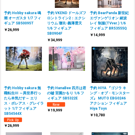
予約 Hobby·sakura 鳴
予約 VKEND ドールズフ
予約 BearPanda 新世紀
潮 オーガスタ 1/7 フィ
ロントライン2：エクシ
エヴァンゲリオン 綾波
ギュア SB50095T
リウム 瓊玖-義薄雲天
レイ 制服(TVver.) 1/6
1/6 フィギュア
フィギュア BR53555Q
￥26,999
SB0904F
￥14,999
￥34,999
予約 Hobby·sakura 無
予約 HanaBee 四月は君
予約 HIYA 『ゴジラ キ
職転生III ～異世界行っ
の嘘 宮園かをり 1/6 フ
ング・オブ・モンスター
たら本気だす～ エリ
ィギュア SB5322E
ズ』 MUTO EBG0246
ス・ボレアス・グレイラ
アクション フィギュア
ット 1/7 フィギュア
Hiya Toys
￥19,999
SB54544X
￥10,780
￥26,999