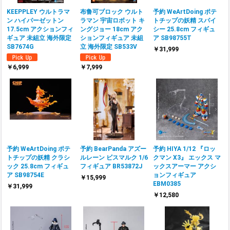
KEEPPLEY ウルトラマ
布鲁可ブロック ウルト
予約 WeArtDoing ポテ
ン ハイパーゼットン
ラマン 宇宙ロボット キ
トチップの妖精 スパイ
17.5cm アクションフィ
ングジョー 18cm アク
シー 25.8cm フィギュ
ギュア 未組立 海外限定
ションフィギュア 未組
ア SB98755T
SB7674G
立 海外限定 SB533V
￥31,999
￥6,999
￥7,999
予約 WeArtDoing ポテ
予約 BearPanda アズー
予約 HIYA 1/12 『ロッ
トチップの妖精 クラシ
ルレーン ビスマルク 1/6
クマン X3』 エックス マ
ック 25.8cm フィギュ
フィギュア BR53872J
ックスアーマー アクシ
ア SB98754E
ョンフィギュア
￥15,999
EBM0385
￥31,999
￥12,580