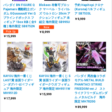
バンダイ BN FIGURE Q
Blokees 布鲁可ブロッ
予約 Hapitopi クロナ
Pajamars 機動戦士ガン
ク マーベル・ライバル
(Kurona) 1/6 フィギュ
ダム GQuuuuuuX Ver.Q
ズ ウルトロン 20cm ア
ア SB7533L
ブラインドボックス フ
クションフィギュア 未
￥9,999
ィギュア 1box 8体 ( 全9
組立 海外限定 SB995U
種 ) 海外限定 SB8752N
￥8,999
￥15,999
KAYOU 海外一番くじ
KAYOU 海外一番くじ S
バンダイ 周杰倫コラボ
LAST賞 仮面ライダー
賞 仮面ライダー 仮面ラ
モデル METAL BUILD
ン･ダグバ･ゼバ フィギ
イダークウガ フィギュ
PHANTACI STRIKE
ュア 海外限定
ア 海外限定 MH9511W
FREEDOM ver.J スト
MH9512D
ライクフリーダムガンダ
￥15,999
ム メタルビルド 海外
￥17,999
限定 MH7820G
￥89,999