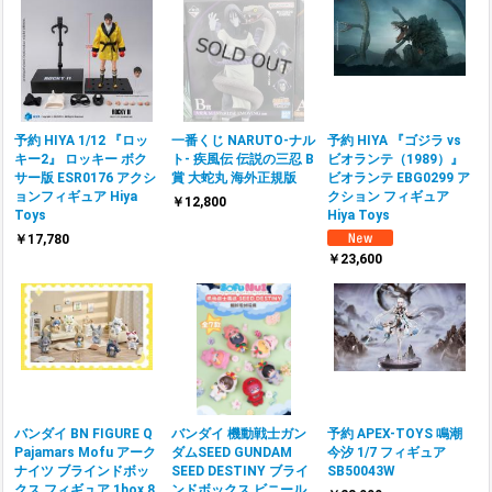
予約 HIYA 1/12 『ロッ
一番くじ NARUTO-ナル
予約 HIYA 『ゴジラ vs
キー2』 ロッキー ボク
ト- 疾風伝 伝説の三忍 B
ビオランテ（1989）』
サー版 ESR0176 アクシ
賞 大蛇丸 海外正規版
ビオランテ EBG0299 ア
ョンフィギュア Hiya
クション フィギュア
￥12,800
Toys
Hiya Toys
￥17,780
￥23,600
バンダイ BN FIGURE Q
バンダイ 機動戦士ガン
予約 APEX-TOYS 鳴潮
Pajamars Mofu アーク
ダムSEED GUNDAM
今汐 1/7 フィギュア
ナイツ ブラインドボッ
SEED DESTINY ブライ
SB50043W
クス フィギュア 1box 8
ンドボックス ビニール