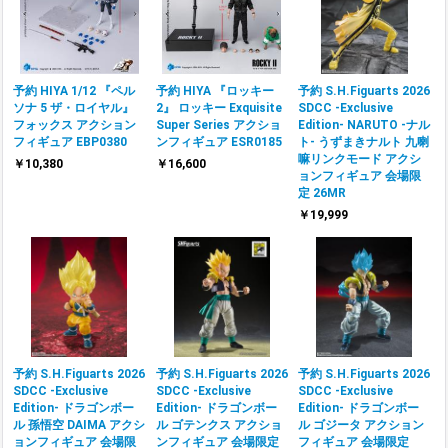
予約 HIYA 1/12 『ペル
予約 HIYA 『ロッキー
予約 S.H.Figuarts 2026
ソナ 5 ザ・ロイヤル』
2』 ロッキー Exquisite
SDCC -Exclusive
フォックス アクション
Super Series アクショ
Edition- NARUTO -ナル
フィギュア EBP0380
ンフィギュア ESR0185
ト- うずまきナルト 九喇
嘛リンクモード アクシ
￥10,380
￥16,600
ョンフィギュア 会場限
定 26MR
￥19,999
予約 S.H.Figuarts 2026
予約 S.H.Figuarts 2026
予約 S.H.Figuarts 2026
SDCC -Exclusive
SDCC -Exclusive
SDCC -Exclusive
Edition- ドラゴンボー
Edition- ドラゴンボー
Edition- ドラゴンボー
ル 孫悟空 DAIMA アクシ
ル ゴテンクス アクショ
ル ゴジータ アクション
ョンフィギュア 会場限
ンフィギュア 会場限定
フィギュア 会場限定