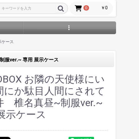
￥0
0
示ケース
ver.~ 専用 展示ケース
OBOX お隣の天使様にい
間にか駄目人間にされて
 椎名真昼~制服ver.~
 展示ケース