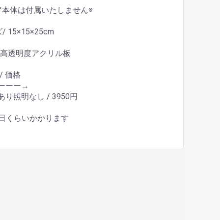
ア本体は付属いたしません※
 15×15×25cm
/ 高透明度アクリル板
/ 価格
ーーー→
り照明なし / 3950円
5日くらいかかります