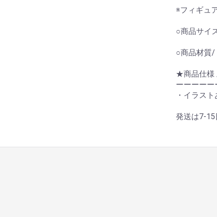
※フィギュ
○商品サイズ/
○商品材質
★商品仕様 
ーーーーー
・イラストあ
発送は7-1