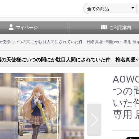
マイページ
ご利用案内
隣の天使様にいつの間にか駄目人間にされていた件 椎名真昼~制服ver.~ 専用 展
お隣の天使様にいつの間にか駄目人間にされていた件 椎名真昼~制服
AOW
つの
いた件
専用