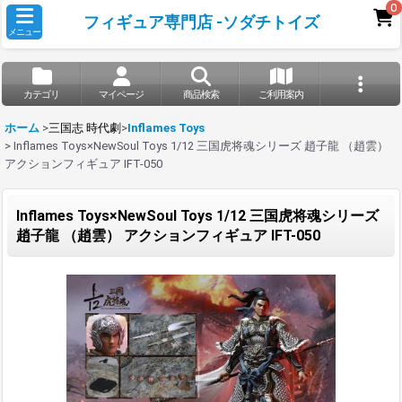
0
フィギュア専門店 -ソダチトイズ
メニュー
カテゴリ
マイページ
商品検索
ご利用案内
ホーム
>
三国志 時代劇
>
Inflames Toys
>
Inflames Toys×NewSoul Toys 1/12 三国虎将魂シリーズ 趙子龍 （趙雲）
アクションフィギュア IFT-050
Inflames Toys×NewSoul Toys 1/12 三国虎将魂シリーズ
趙子龍 （趙雲） アクションフィギュア IFT-050