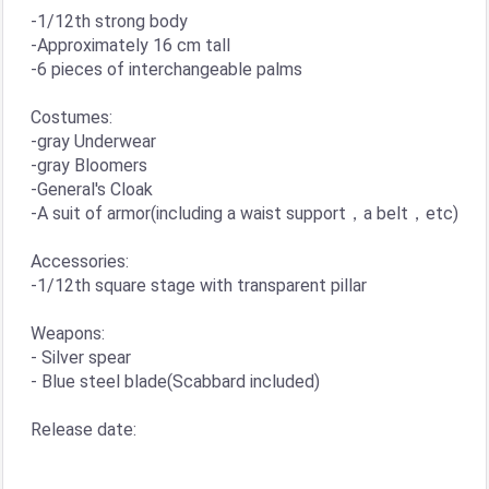
-1/12th strong body
-Approximately 16 cm tall
-6 pieces of interchangeable palms
Costumes:
-gray Underwear
-gray Bloomers
-General's Cloak
-A suit of armor(including a waist support，a belt，etc)
Accessories:
-1/12th square stage with transparent pillar
Weapons:
- Silver spear
- Blue steel blade(Scabbard included)
Release date: