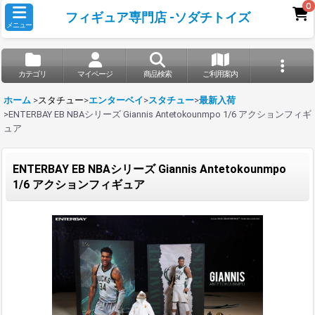
0
フィギュア専門店 -ソダチトイズ
メニュー
カテゴリ
マイページ
商品検索
ご利用案内
ホーム
>
スタチュー
>
エンターベイ
>
スタチュー
>
最新入荷
>
ENTERBAY EB NBAシリーズ Giannis Antetokounmpo 1/6 アクションフィギ
ュア
ENTERBAY EB NBAシリーズ Giannis Antetokounmpo
1/6 アクションフィギュア