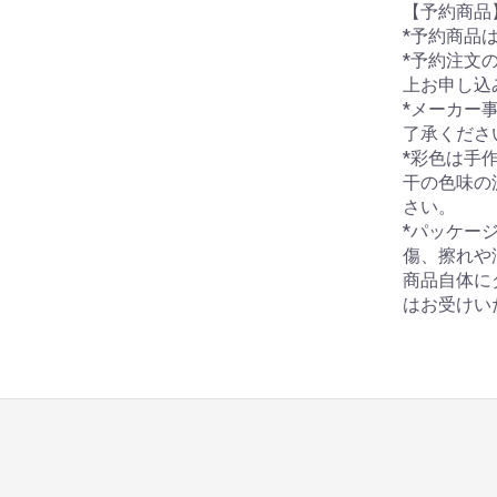
【予約商品
*予約商品
*予約注文
上お申し込
*メーカー
了承くださ
*彩色は手
干の色味の
さい。
*パッケー
傷、擦れや
商品自体に
はお受けい