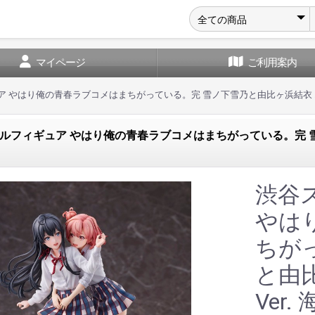
マイページ
ご利用案内
 やはり俺の青春ラブコメはまちがっている。完 雪ノ下雪乃と由比ヶ浜結衣 エン
ルフィギュア やはり俺の青春ラブコメはまちがっている。完 雪ノ
渋谷
やは
ちが
と由
Ver