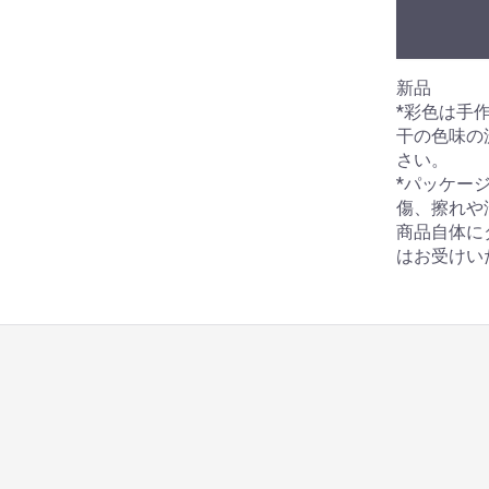
新品
*彩色は手
干の色味の
さい。
*パッケー
傷、擦れや
商品自体に
はお受けい