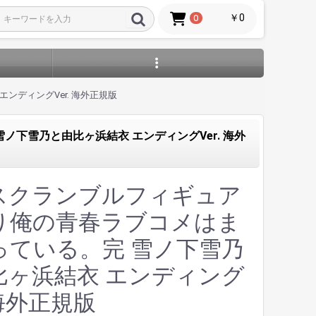
￥0
0
ディングVer. 海外正規版
下雪乃と由比ヶ浜結衣 エンディングVer. 海外
スクランブルフィギュア
り俺の青春ラブコメはま
っている。完 雪ノ下雪乃
比ヶ浜結衣 エンディング
. 海外正規版