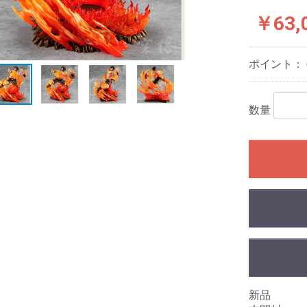
￥63,
ポイント：
数量
新品