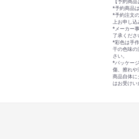
【予約商品
*予約商品
*予約注文
上お申し込
*メーカー
了承くださ
*彩色は手
干の色味の
さい。
*パッケー
傷、擦れや
商品自体に
はお受けい