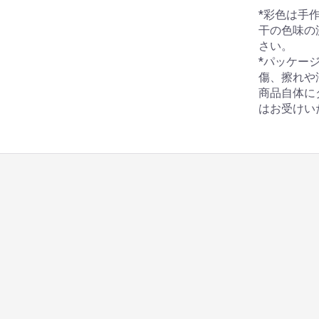
*彩色は手
干の色味の
さい。
*パッケー
傷、擦れや
商品自体に
はお受けい