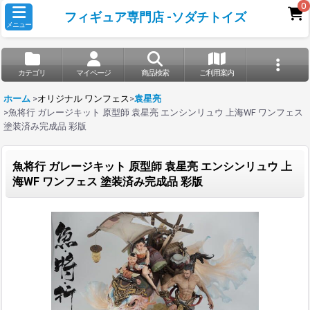
0
フィギュア専門店 -ソダチトイズ
メニュー
カテゴリ
マイページ
商品検索
ご利用案内
ホーム
>
オリジナル ワンフェス
>
袁星亮
>
魚将行 ガレージキット 原型師 袁星亮 エンシンリュウ 上海WF ワンフェス
塗装済み完成品 彩版
魚将行 ガレージキット 原型師 袁星亮 エンシンリュウ 上
海WF ワンフェス 塗装済み完成品 彩版