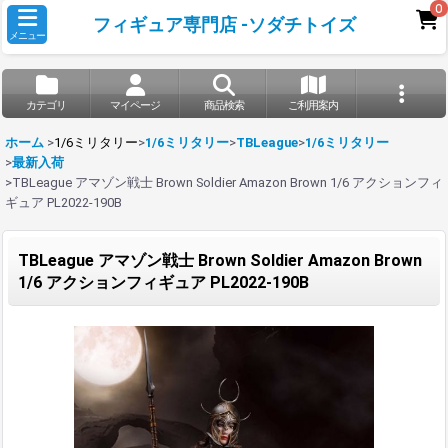
0
フィギュア専門店 -ソダチトイズ
メニュー
カテゴリ
マイページ
商品検索
ご利用案内
ホーム
>
1/6ミリタリー
>
1/6ミリタリー
>
TBLeague
>
1/6ミリタリー
>
最新入荷
>
TBLeague アマゾン戦士 Brown Soldier Amazon Brown 1/6 アクションフィ
ギュア PL2022-190B
TBLeague アマゾン戦士 Brown Soldier Amazon Brown
1/6 アクションフィギュア PL2022-190B