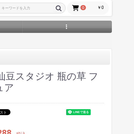
￥0
0
仙豆スタジオ 瓶の草 フ
ュア
288