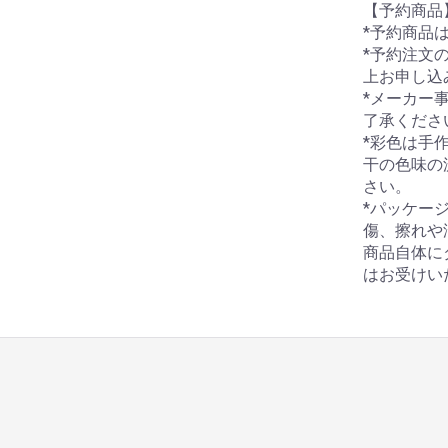
【予約商品
*予約商品
*予約注文
上お申し込
*メーカー
了承くださ
*彩色は手
干の色味の
さい。
*パッケー
傷、擦れや
商品自体に
はお受けい