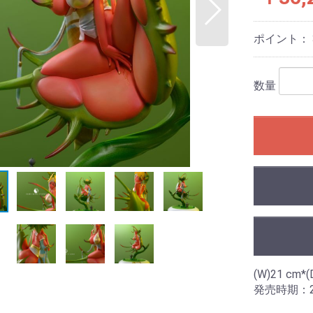
ポイント：
数量
(W)21 cm*(
発売時期：20