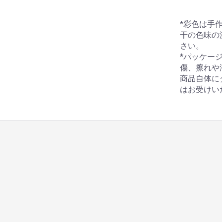
*彩色は手
干の色味の
さい。
*パッケー
傷、擦れや
商品自体に
はお受けい