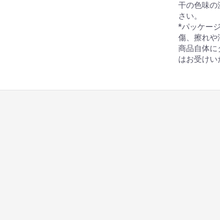
干の色味の
さい。
*パッケー
傷、擦れや
商品自体に
はお受けい