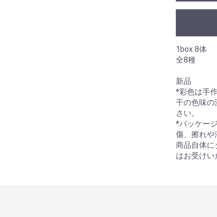
1box 8体
全8種
新品
*彩色は手
干の色味の
さい。
*パッケー
傷、擦れや
商品自体に
はお受けい