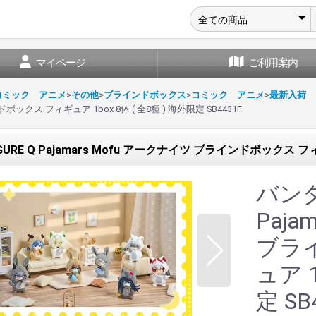
マイページ
ご利用案内
コミック アニメ
>
その他
>
ブラインドボックス
>
コミック アニメ
>
最新入荷
ンドボックス フィギュア 1box 8体 ( 全8種 ) 海外限定 SB4431F
GURE Q Pajamars Mofu アークナイツ ブラインドボックス フィギ
バンダイ
Paja
ブラ
ュア 1
定 SB