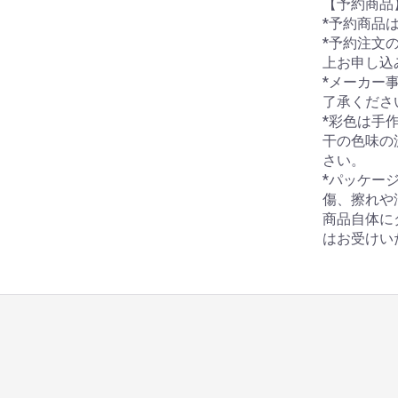
【予約商品
*予約商品
*予約注文
上お申し込
*メーカー
了承くださ
*彩色は手
干の色味の
さい。
*パッケー
傷、擦れや
商品自体に
はお受けい