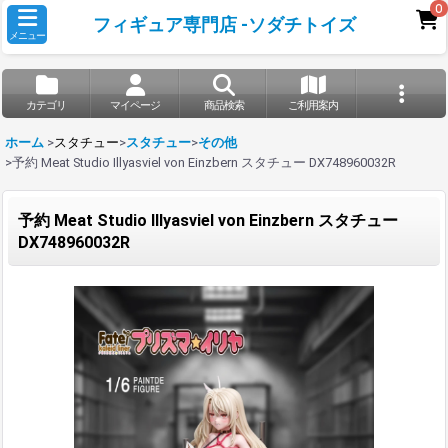
0
フィギュア専門店 -ソダチトイズ
メニュー
カテゴリ
マイページ
商品検索
ご利用案内
ホーム
>
スタチュー
>
スタチュー
>
その他
>
予約 Meat Studio Illyasviel von Einzbern スタチュー DX748960032R
予約 Meat Studio Illyasviel von Einzbern スタチュー
DX748960032R