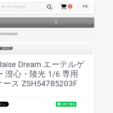
￥0
0
54785203F
5203F
aise Dream エーテルゲ
 澄心・陵光 1/6 専用
ース ZSH54785203F