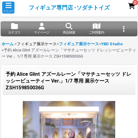
0
フィギュア専門店 -ソダチトイズ
メニュー
カテゴリ
マイページ
商品検索
ご利用案内
ホーム
>
フィギュア展示ケース
>
フィギュア展示ケース
>
YBD Studio
>
予約 Alice Glint アズールレーン「マサチューセッツ ドレッシービューティ
ー Ver.」1/7 専用 展示ケース ZSH159850036G
予約 Alice Glint アズールレーン「マサチューセッツ ドレ
ッシービューティー Ver.」1/7 専用 展示ケース
ZSH159850036G