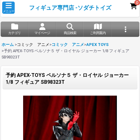
0
フィギュア専門店 -ソダチトイズ
メニュー
カテゴリ
マイページ
商品検索
ご利用案内
ホーム
>
コミック アニメ
>
コミック アニメ
>
APEX TOYS
>
予約 APEX-TOYS ペルソナ５ ザ・ロイヤル ジョーカー 1/8 フィギュア
SB98323T
予約 APEX-TOYS ペルソナ５ ザ・ロイヤル ジョーカー
1/8 フィギュア SB98323T