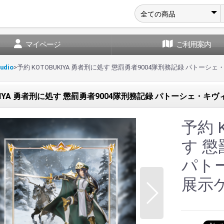
マイページ
ご利用案内
udio
>
予約 KOTOBUKIYA 勇者刑に処す 懲罰勇者9004隊刑務記録 パトーシェ・キ
KIYA 勇者刑に処す 懲罰勇者9004隊刑務記録 パトーシェ・キヴィア
予約 
す 懲
パト
展示ケ