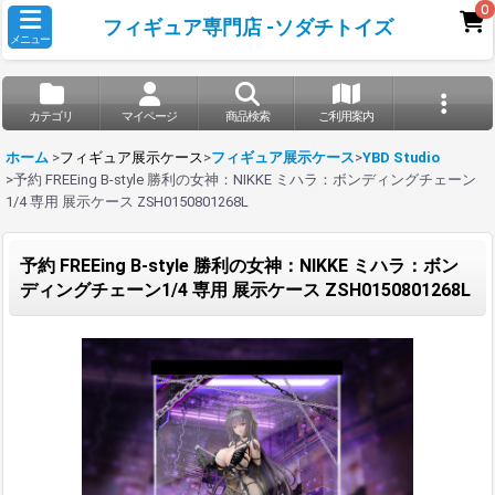
0
フィギュア専門店 -ソダチトイズ
メニュー
カテゴリ
マイページ
商品検索
ご利用案内
ホーム
>
フィギュア展示ケース
>
フィギュア展示ケース
>
YBD Studio
>
予約 FREEing B-style 勝利の女神：NIKKE ミハラ：ボンディングチェーン
1/4 専用 展示ケース ZSH0150801268L
予約 FREEing B-style 勝利の女神：NIKKE ミハラ：ボン
ディングチェーン1/4 専用 展示ケース ZSH0150801268L