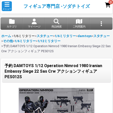
0
フィギュア専門店 -ソダチトイズ
メニュー
カテゴリ
マイページ
商品検索
ご利用案内
ホーム
>
1/6ミリタリー
>
スタチュー
>
1/6ミリタリー
>
damtoys
>
スタチュー
>
その他
>
1/6ミリタリー
>
1/12ミリタリー
>
予約 DAMTOYS 1/12 Operation Nimrod 1980 Iranian Embassy Siege 22 Sas
Crw アクションフィギュア PES012S
予約 DAMTOYS 1/12 Operation Nimrod 1980 Iranian
Embassy Siege 22 Sas Crw アクションフィギュア
PES012S