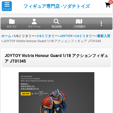
0
フィギュア専門店 -ソダチトイズ
メニュー
カテゴリ
マイページ
商品検索
ご利用案内
ホーム
>
1/6ミリタリー
>
1/6ミリタリー
>
JOYTOY
>
1/6ミリタリー
>
最新入荷
>
JOYTOY Victrix Honour Guard 1/18 アクションフィギュア JT01345
JOYTOY Victrix Honour Guard 1/18 アクションフィギュ
ア JT01345