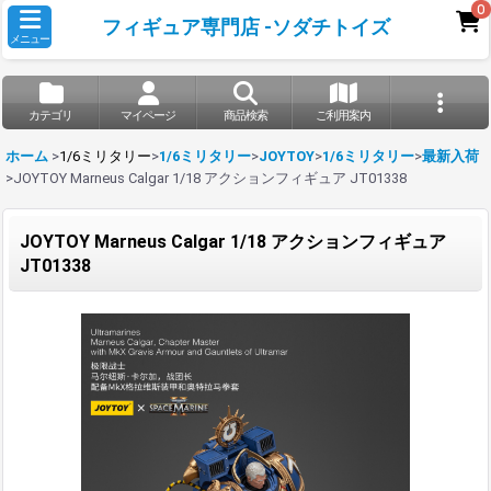
0
フィギュア専門店 -ソダチトイズ
メニュー
カテゴリ
マイページ
商品検索
ご利用案内
ホーム
>
1/6ミリタリー
>
1/6ミリタリー
>
JOYTOY
>
1/6ミリタリー
>
最新入荷
>
JOYTOY Marneus Calgar 1/18 アクションフィギュア JT01338
JOYTOY Marneus Calgar 1/18 アクションフィギュア
JT01338