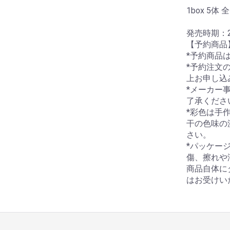
1box 5体 
発売時期：2
【予約商品
*予約商品
*予約注文
上お申し込
*メーカー
了承くださ
*彩色は手
干の色味の
さい。
*パッケー
傷、擦れや
商品自体に
はお受けい