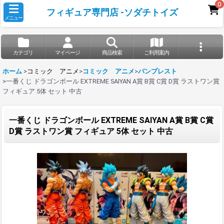
0
フィギュア専門店 -ソダチトイズ
メニュー
カテゴリ
マイページ
商品検索
ご利用案内
ホーム
>
コミック アニメ
>
コミック アニメ
>
バンプレスト
>
一番くじ ドラゴンボール EXTREME SAIYAN A賞 B賞 C賞 D賞 ラストワン賞
フィギュア 5体 セット 中古
一番くじ ドラゴンボール EXTREME SAIYAN A賞 B賞 C賞
D賞 ラストワン賞 フィギュア 5体 セット 中古