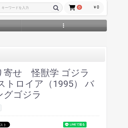
￥0
0
り寄せ 怪獣学 ゴジラ
デストロイア（1995） バ
ングゴジラ