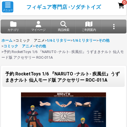
0
フィギュア専門店 -ソダチトイズ
メニュー
カテゴリ
マイページ
商品検索
ご利用案内
ホーム
>
コミック アニメ
>
1/6ミリタリー
>
1/6ミリタリー
>
その他
>
コミック アニメ
>
その他
>
予約 RocketToys 1/6 『NARUTO -ナルト- 疾風伝』うずまきナルト 仙人モ
ード版 アクセサリー ROC-011A
予約 RocketToys 1/6 『NARUTO -ナルト- 疾風伝』うず
まきナルト 仙人モード版 アクセサリー ROC-011A