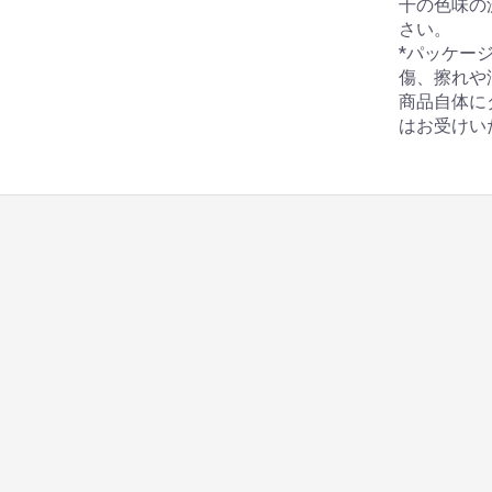
干の色味の
さい。
*パッケー
傷、擦れや
商品自体に
はお受けい