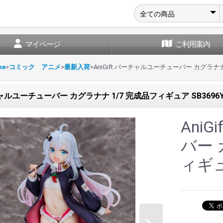
マイページ
ご利用案内
me
>
コミック アニメ
>
最新入荷
>
AniGift バーチャルユーチューバー カグラナナ 
ーチャルユーチューバー カグラナナ 1/7 完成品フィギュア SB3696
Ani
バー 
ィギュ