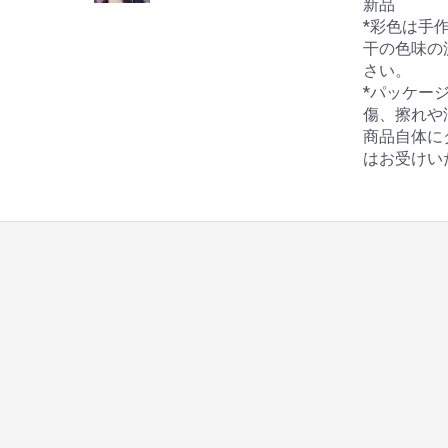
新品
*彩色は手
干の色味の
さい。
*パッケー
傷、擦れや
商品自体に
はお受けい