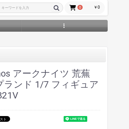
￥0
0
thos アークナイツ 荒蕪
ランド 1/7 フィギュア
821V