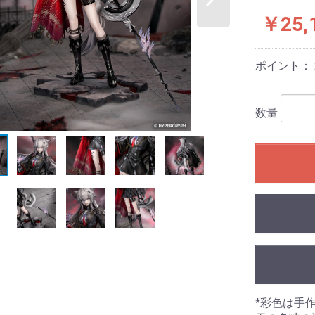
￥25,
ポイント：
数量
*彩色は手