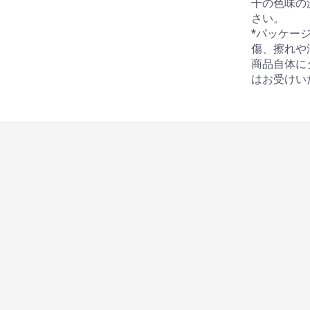
干の色味の
さい。
*パッケー
傷、擦れや
商品自体に
はお受けい