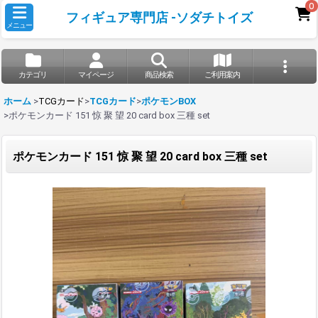
0
フィギュア専門店 -ソダチトイズ
メニュー
カテゴリ
マイページ
商品検索
ご利用案内
ホーム
>
TCGカード
>
TCGカード
>
ポケモンBOX
>
ポケモンカード 151 惊 聚 望 20 card box 三種 set
ポケモンカード 151 惊 聚 望 20 card box 三種 set