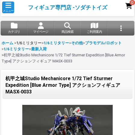
0
フィギュア専門店 -ソダチトイズ
メニュー
カテゴリ
マイページ
商品検索
ご利用案内
ホーム
>
1/6ミリタリー
>
1/6ミリタリー
>
その他
>
プラモデル/ロボット
>
1/6ミリタリー
>
最新入荷
>
机甲之城Studio Mechanicore 1/72 Tief Sturmer Expedition [Blue Armor
Type] アクションフィギュア MASX-0033
机甲之城Studio Mechanicore 1/72 Tief Sturmer
Expedition [Blue Armor Type] アクションフィギュア
MASX-0033