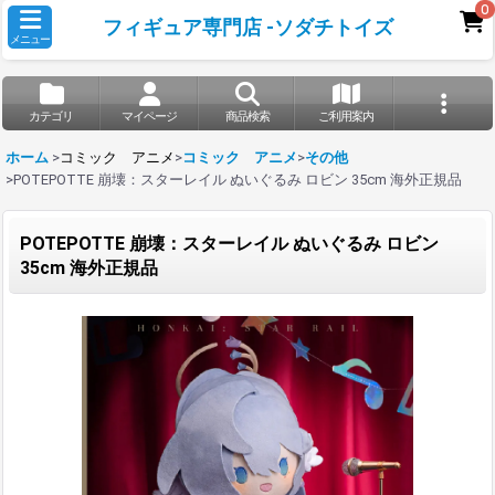
0
フィギュア専門店 -ソダチトイズ
メニュー
カテゴリ
マイページ
商品検索
ご利用案内
ホーム
>
コミック アニメ
>
コミック アニメ
>
その他
>
POTEPOTTE 崩壊：スターレイル ぬいぐるみ ロビン 35cm 海外正規品
POTEPOTTE 崩壊：スターレイル ぬいぐるみ ロビン
35cm 海外正規品