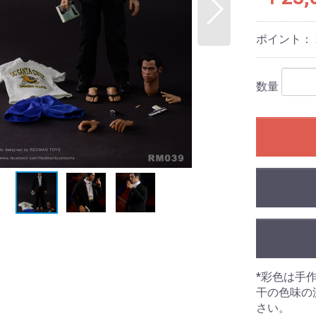
ポイント：
数量
*彩色は手
干の色味の
さい。