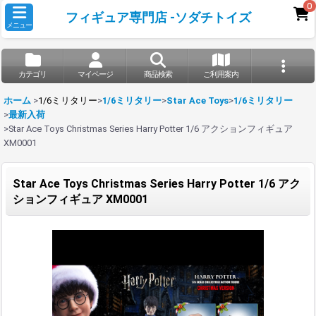
0
フィギュア専門店 -ソダチトイズ
メニュー
カテゴリ
マイページ
商品検索
ご利用案内
ホーム
>
1/6ミリタリー
>
1/6ミリタリー
>
Star Ace Toys
>
1/6ミリタリー
>
最新入荷
>
Star Ace Toys Christmas Series Harry Potter 1/6 アクションフィギュア
XM0001
Star Ace Toys Christmas Series Harry Potter 1/6 アク
ションフィギュア XM0001