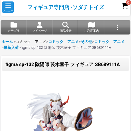
0
フィギュア専門店 -ソダチトイズ
メニュー
カテゴリ
マイページ
商品検索
ご利用案内
ホーム
>
コミック アニメ
>
コミック アニメ
>
その他
>
コミック アニメ
>
最新入荷
>
figma sp-132 陰陽師 茨木童子 フィギュア SB689111A
figma sp-132 陰陽師 茨木童子 フィギュア SB689111A