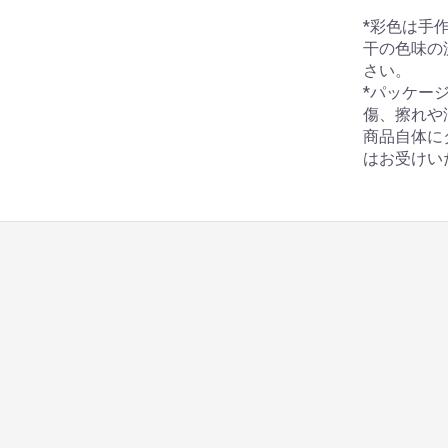
*彩色は手
干の色味の
さい。
*パッケー
傷、擦れや
商品自体に
はお受けい