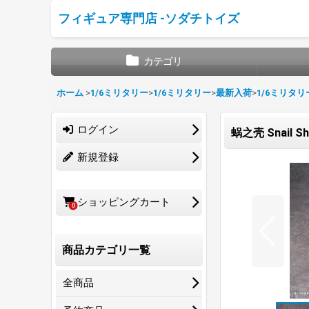
フィギュア専門店 -ソダチトイズ
カテゴリ
ホーム
>
1/6ミリタリー
>
1/6ミリタリー
>
最新入荷
>
1/6ミリタリ
ログイン
蜗之壳 Snail S
新規登録
ショッピングカート
0
商品カテゴリ一覧
全商品