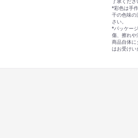
了承くださ
*彩色は手
干の色味の
さい。
*パッケー
傷、擦れや
商品自体に
はお受けい