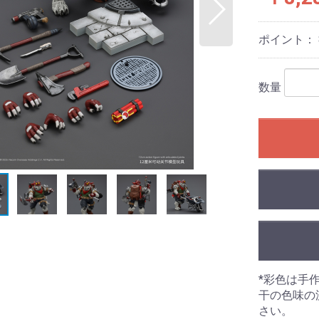
ポイント：
数量
*彩色は手
干の色味の
さい。